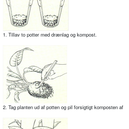
1. Tillav to potter med drænlag og kompost.
2. Tag planten ud af potten og pil forsigtigt komposten af