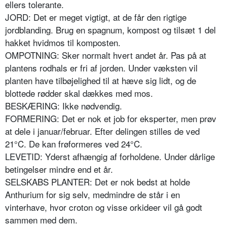
ellers tolerante.
JORD: Det er meget vigtigt, at de får den rigtige
jordblanding. Brug en spagnum, kompost og tilsæt 1 del
hakket hvidmos til komposten.
OMPOTNING: Sker normalt hvert andet år. Pas på at
plantens rodhals er fri af jorden. Under væksten vil
planten have tilbøjelighed til at hæve sig lidt, og de
blottede rødder skal dækkes med mos.
BESKÆRING: Ikke nødvendig.
FORMERING: Det er nok et job for eksperter, men prøv
at dele i januar/februar. Efter delingen stilles de ved
21°C. De kan frøformeres ved 24°C.
LEVETID: Yderst afhængig af forholdene. Under dårlige
betingelser mindre end et år.
SELSKABS PLANTER: Det er nok bedst at holde
Anthurium for sig selv, medmindre de står i en
vinterhave, hvor croton og visse orkideer vil gå godt
sammen med dem.