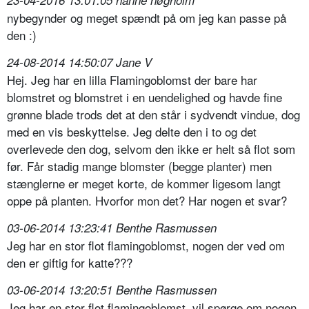
23-04-2016 13:01:05 hanne høgholm
nybegynder og meget spændt på om jeg kan passe på
den :)
24-08-2014 14:50:07 Jane V
Hej. Jeg har en lilla Flamingoblomst der bare har
blomstret og blomstret i en uendelighed og havde fine
grønne blade trods det at den står i sydvendt vindue, dog
med en vis beskyttelse. Jeg delte den i to og det
overlevede den dog, selvom den ikke er helt så flot som
før. Får stadig mange blomster (begge planter) men
stænglerne er meget korte, de kommer ligesom langt
oppe på planten. Hvorfor mon det? Har nogen et svar?
03-06-2014 13:23:41 Benthe Rasmussen
Jeg har en stor flot flamingoblomst, nogen der ved om
den er giftig for katte???
03-06-2014 13:20:51 Benthe Rasmussen
Jeg har en stor flot flamingoblomst, vil spørge om nogen