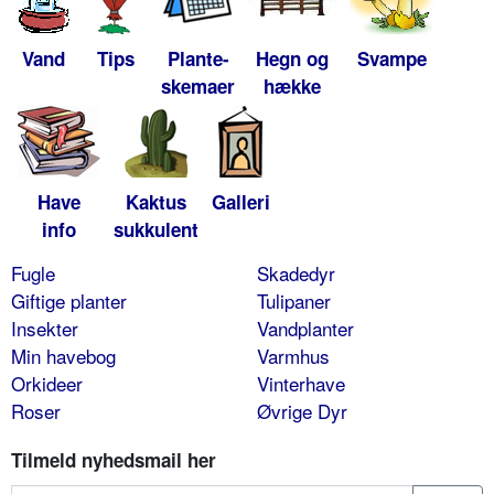
Vand
Tips
Plante-
Hegn og
Svampe
skemaer
hække
Have
Kaktus
Galleri
info
sukkulent
Fugle
Skadedyr
Giftige planter
Tulipaner
Insekter
Vandplanter
Min havebog
Varmhus
Orkideer
Vinterhave
Roser
Øvrige Dyr
Tilmeld nyhedsmail her