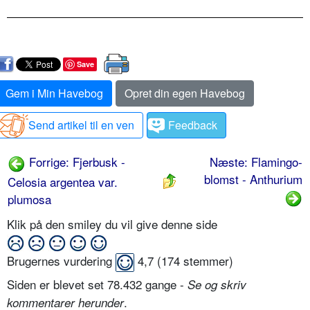
Save
Gem i Min Havebog
Opret din egen Havebog
Send artikel til en ven
Feedback
Forrige: Fjerbusk -
Næste: Flamingo­
blomst - Anthurium
Celosia argentea var.
plumosa
Klik på den smiley du vil give denne side
Brugernes vurdering
4,7
(
174
stemmer)
Siden er blevet set 78.432 gange -
Se og skriv
.
kommentarer herunder