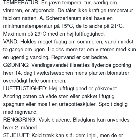
TEMPERATUR: En jævn tempera· tur, særlig om
vinteren, er afgøren­de. De tåler ikke kraftige temperatur·
fald om natten. A. Scherzerianum skal have en
minimumstemperatur på 15°C, de to andre på 21°C.
Maximum på 29°C med en høj luftfugtighed.
VAND: Holdes meget fugtig om sommeren, vand mindst
to gange om ugen. Holdes mere tør om vinte­ren med kun
en ugentlig vanding. Regnvand er det bedste.
GØDNING: Vandingsvandet tilsættes flydende gødning
hver 14. dag i vækstsæsonen mens planten blomstrer
overdådigt hele sommeren.
LUFTFUGTIGHED: Høj luftfugtighed er påkrævet.
Anbring potten på våde sten eller pakket i fugtig
spagnum eller mos i en urtepotteskjuler. Sprøjt daglig
med regnvand.
RENGØRING: Vask bladene. Bladglans kan anvendes
hver 2. måned.
STUELUFT: Kold træk kan slå. dem ihjel, men de er