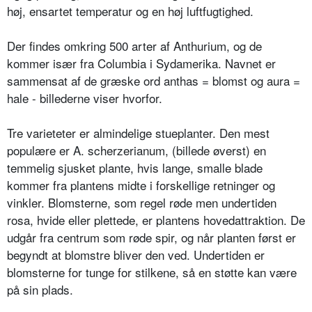
høj, ensartet temperatur og en høj luftfugtighed.
Der findes omkring 500 arter af Anthurium, og de
kommer især fra Columbia i Sydamerika. Navnet er
sammensat af de græske ord anthas = blomst og aura =
hale - billederne viser hvorfor.
Tre varieteter er almindelige stueplanter. Den mest
populære er A. scherzerianum, (billede øverst) en
temmelig sjusket plante, hvis lange, smalle blade
kommer fra plantens midte i forskellige retninger og
vinkler. Blomsterne, som regel røde men undertiden
rosa, hvide eller plettede, er plantens hovedattraktion. De
udgår fra centrum som røde spir, og når planten først er
begyndt at blomstre bliver den ved. Undertiden er
blomsterne for tunge for stilkene, så en støtte kan være
på sin plads.