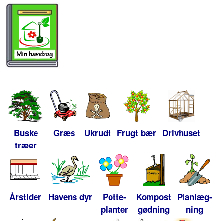
Buske
Græs
Ukrudt
Frugt bær
Drivhuset
træer
Årstider
Havens dyr
Potte-
Kompost
Planlæg-
planter
gødning
ning