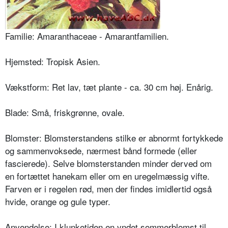
Familie: Amaranthaceae - Amarantfamilien.
Hjemsted: Tropisk Asien.
Vækstform: Ret lav, tæt plante - ca. 30 cm høj. Enårig.
Blade: Små, friskgrønne, ovale.
Blomster: Blomsterstandens stilke er abnormt fortykkede
og sammenvoksede, nærmest bånd formede (eller
fasciere­de). Selve blomsterstanden minder derved om
en fortættet hanekam eller om en uregelmæssig vifte.
Farven er i rege­len rød, men der findes imidlertid også
hvide, orange og gule typer.
Anvendelse: I klunketiden en yndet sommerblomst til