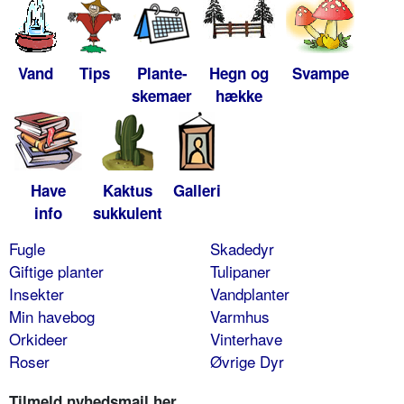
Vand
Tips
Plante-
Hegn og
Svampe
skemaer
hække
Have
Kaktus
Galleri
info
sukkulent
Fugle
Skadedyr
Giftige planter
Tulipaner
Insekter
Vandplanter
Min havebog
Varmhus
Orkideer
Vinterhave
Roser
Øvrige Dyr
Tilmeld nyhedsmail her