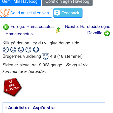
Gem i Min Havebog
Opret din egen Havebog
Send artikel til en ven
Feedback
Forrige: Hamatocactus
Næste: Harefodsbregne
- Davallia
- Hamatocactus
Klik på den smiley du vil give denne side
Brugernes vurdering
4,8
(
18
stemmer)
Siden er blevet set 9.063 gange -
Se og skriv
.
kommentarer herunder
• Aspidistra - Aspi'distra