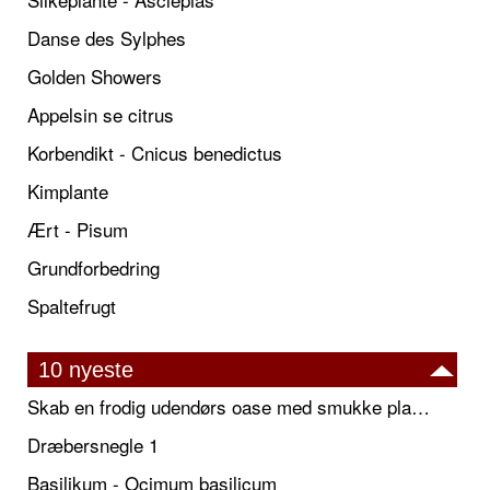
Danse des Sylphes
Golden Showers
Appelsin se citrus
Korbendikt - Cnicus benedictus
Kimplante
Ært - Pisum
Grundforbedring
Spaltefrugt
10 nyeste
Skab en frodig udendørs oase med smukke plantekrukker og elegante espalier
Dræbersnegle 1
Basilikum - Ocimum basilicum