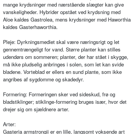
mange krydsninger med nærstående slægter kan give
van­skeligheder. Hybrider opstået ved krydsning med
Aloe kaldes Gastrolea, mens krydsninger med Haworthia
kal­des Gasterhaworthia.
Pleje: Dyrkningsmediet skal være næ­ringsrigt og let
gennemtrængeligt for vand. Større planter kan stilles
uden­dørs om sommeren; planter, der har stået i skygge,
må ikke pludselig an­bringes i solen, som let kan svide
bladene. Vorteblad er ellers en sund plante, som ikke
angribes af sygdom­me og skadedyr.
Formering: Formeringen sker ved si­deskud, frø og
bladstiklinger; stiklinge-formering bruges især, hvor det
dre­jer sig om sjældnere arter.
Arter:
Gasteria armstrongii er en lille, langsomt voksende art