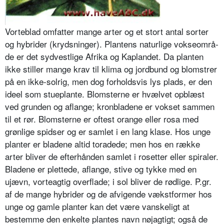
Vorteblad omfatter mange arter og et stort antal sorter
og hybrider (kryds­ninger). Plantens naturlige vokseområ­
de er det sydvestlige Afrika og Kaplan­det. Da planten
ikke stiller mange krav til klima og jordbund og blomstrer
på en ikke-solrig, men dog forholdsvis lys plads, er den
ideel som stueplante. Blomsterne er hvælvet opblæst
ved grunden og aflange; kronbladene er vokset sammen
til et rør. Blomsterne er oftest orange eller rosa med
grønlige spidser og er samlet i en lang klase. Hos unge
planter er bladene altid tora­dede; men hos en række
arter bliver de efterhånden samlet i rosetter eller spi­raler.
Bladene er plettede, aflange, stive og tykke med en
ujævn, vorte­agtig overflade; i sol bliver de rødlige. P.gr.
af de mange hybrider og de afvigende vækstformer hos
unge og gamle planter kan det være vanskeligt at
bestemme den enkelte plantes navn nøjagtigt; også de