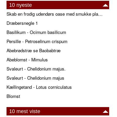
10 nyeste
Skab en frodig udendørs oase med smukke plantekrukker og elegante espalier
Dræbersnegle 1
Basilikum - Ocimum basilicum
Persille - Petroselinum crispum
Abebrødstræ se Baobabtræ
Abeblomst - Mimulus
Svaleurt - Chelidonium majus.
Svaleurt - Chelidonium majus
Kællingetand - Lotus corniculatus
Blomst
10 mest viste