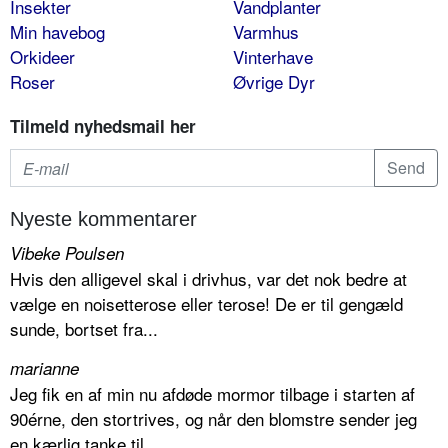
Insekter
Vandplanter
Min havebog
Varmhus
Orkideer
Vinterhave
Roser
Øvrige Dyr
Tilmeld nyhedsmail her
Nyeste kommentarer
Vibeke Poulsen
Hvis den alligevel skal i drivhus, var det nok bedre at
vælge en noisetterose eller terose! De er til gengæld
sunde, bortset fra...
marianne
Jeg fik en af min nu afdøde mormor tilbage i starten af
90érne, den stortrives, og når den blomstre sender jeg
en kærlig tanke til...