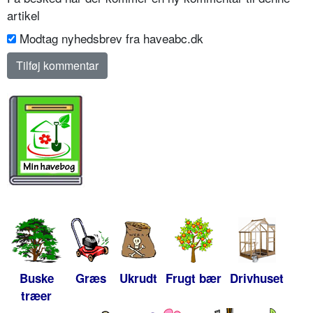
artikel
Modtag nyhedsbrev fra haveabc.dk
Buske
Græs
Ukrudt
Frugt bær
Drivhuset
træer