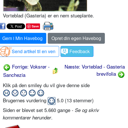
Vorteblad (Gasteria) er en nem stueplante.
Save
Gem i Min Havebog
Opret din egen Havebog
Send artikel til en ven
Feedback
Forrige: Voksrør -
Næste: Vorteblad - Gasteria
brevifolia
Sanchezia
Klik på den smiley du vil give denne side
Brugernes vurdering
5.0
(
13
stemmer)
Siden er blevet set 5.660 gange -
Se og skriv
.
kommentarer herunder