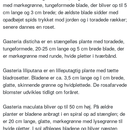
med mørke­grønne, tungeformede blade, der bli­ver op til 5
cm lange og 3 cm brede; de ældste blade sidder med
opadbøjet spids trykket mod jorden og i toradede rækker;
senere dannes en roset.
Gasteria disticha er en stængelløs plan­te med toradede,
tungeformede, 20-25 cm lange og 5 cm brede blade, der
er mørkegrønne med runde, hvide pletter i tværbånd.
Gasteria liliputana er en lilleputagtig plante med tætte
bladrosetter. Bladene er ca. 3,5 cm lange og I cm brede,
glatte, skinnende grønne og hvidplet­tede. De rosafarvede
blomster udvik­les tidligt om foråret.
Gasteria maculata bliver op til 50 cm høj. På ældre
planter er bladene an­bragt i en spiral op ad stænglen; de
er 20 cm lange, glatte, mørkegrønne med lysegrønne til
hvide pletter. I sol afble­ges bladene og bliver næsten