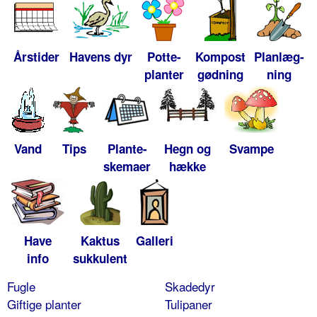
Årstider
Havens dyr
Potte-
Kompost
Planlæg-
planter
gødning
ning
Vand
Tips
Plante-
Hegn og
Svampe
skemaer
hække
Have
Kaktus
Galleri
info
sukkulent
Fugle
Skadedyr
Giftige planter
Tulipaner