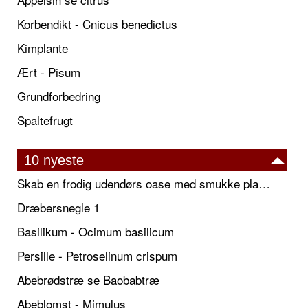
Korbendikt - Cnicus benedictus
Kimplante
Ært - Pisum
Grundforbedring
Spaltefrugt
10 nyeste
Skab en frodig udendørs oase med smukke plantekrukker og elegante espalier
Dræbersnegle 1
Basilikum - Ocimum basilicum
Persille - Petroselinum crispum
Abebrødstræ se Baobabtræ
Abeblomst - Mimulus