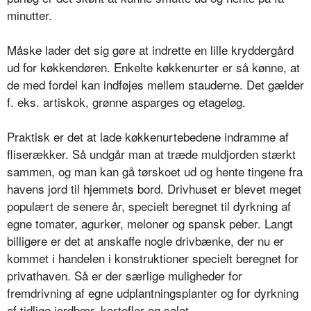
minutter.
Måske lader det sig gøre at indrette en lille kryddergård
ud for køkkendøren. Enkelte køkkenurter er så kønne, at
de med fordel kan indføjes mellem stauderne. Det gælder
f. eks. artiskok, grønne asparges og etageløg.
Praktisk er det at lade køkkenurtebedene indramme af
fliserækker. Så undgår man at træde muldjorden stærkt
sammen, og man kan gå tørskoet ud og hente tingene fra
havens jord til hjemmets bord. Drivhuset er blevet meget
populært de senere år, specielt beregnet til dyrkning af
egne tomater, agurker, meloner og spansk peber. Langt
billigere er det at anskaffe nogle drivbænke, der nu er
kommet i handelen i konstruktioner specielt beregnet for
privathaven. Så er der særlige muligheder for
fremdrivning af egne udplantningsplanter og for dyrkning
af tidlige jordbær, kartofler og salat.