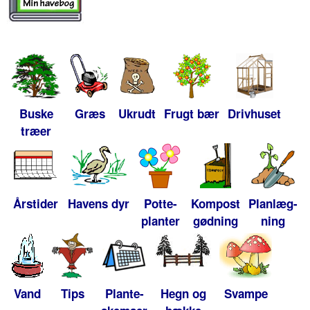
Buske
Græs
Ukrudt
Frugt bær
Drivhuset
træer
Årstider
Havens dyr
Potte-
Kompost
Planlæg-
planter
gødning
ning
Vand
Tips
Plante-
Hegn og
Svampe