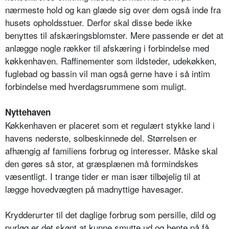
nærmeste hold og kan glæde sig over dem også inde fra
husets opholdsstuer. Derfor skal disse bede ikke
benyttes til afskæringsblomster. Mere passende er det at
anlægge nogle rækker til afskæring i forbindelse med
køkkenhaven. Raffinementer som ildsteder, udekøkken,
fuglebad og bassin vil man også gerne have i så intim
forbindelse med hverdagsrummene som muligt.
Nyttehaven
Køkkenhaven er placeret som et regulært stykke land i
havens nederste, solbeskinnede del. Størrelsen er
afhængig af familiens forbrug og interesser. Måske skal
den gøres så stor, at græsplænen må formindskes
væsentligt. I trange tider er man især tilbøjelig til at
lægge hovedvægten på madnyttige havesager.
Krydderurter til det daglige forbrug som persille, dild og
purløg er det skønt at kunne smutte ud og hente på få