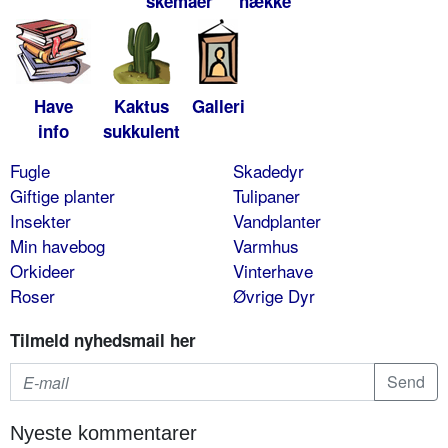
skemaer
hække
Have
Kaktus
Galleri
info
sukkulent
Fugle
Skadedyr
Giftige planter
Tulipaner
Insekter
Vandplanter
Min havebog
Varmhus
Orkideer
Vinterhave
Roser
Øvrige Dyr
Tilmeld nyhedsmail her
Nyeste kommentarer