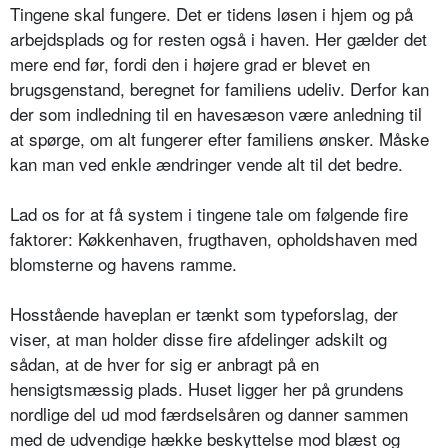
Tingene skal fungere. Det er tidens løsen i hjem og på
arbejdsplads og for resten også i haven. Her gælder det
mere end før, fordi den i højere grad er blevet en
brugsgenstand, beregnet for familiens udeliv. Derfor kan
der som indledning til en havesæson være anledning til
at spørge, om alt fungerer efter familiens ønsker. Måske
kan man ved enkle ændringer vende alt til det bedre.
Lad os for at få system i tingene tale om følgende fire
faktorer: Køkkenhaven, frugthaven, opholdshaven med
blomsterne og havens ramme.
Hosstående haveplan er tænkt som typeforslag, der
viser, at man holder disse fire afdelinger adskilt og
sådan, at de hver for sig er anbragt på en
hensigtsmæssig plads. Huset ligger her på grundens
nordlige del ud mod færdselsåren og danner sammen
med de udvendige hække beskyttelse mod blæst og