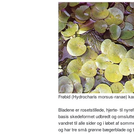
Frøbid (Hydrocharis morsus-ranae) ka
Bladene er rosetstillede, hjerte- til n
basis skedeformet udbredt og om­slutte
vandret til alle sider og i løbet af s
og har tre små grønne bægerblade og tr