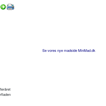
Se vores nye madside MinMad.dk
ter­året
erfladen