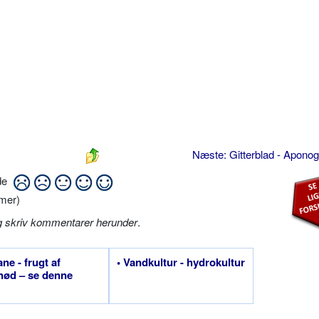
Næste: Gitterblad - Apono
ide
mer)
g skriv kommentarer herunder
.
ane - frugt af
• Vandkultur - hydrokultur
nød – se denne