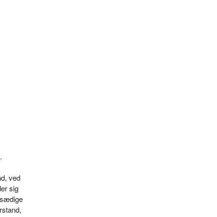
.
nd, ved
er sig
ersædige
rstand,