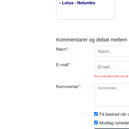
• Lotus - Nelumbo
Kommentarer og debat mellem 
Navn
*
:
E-mail
*
:
Din e-mail bliver ikke vist på 
Kommentar
*
:
Få besked når d
Modtag nyhedsb