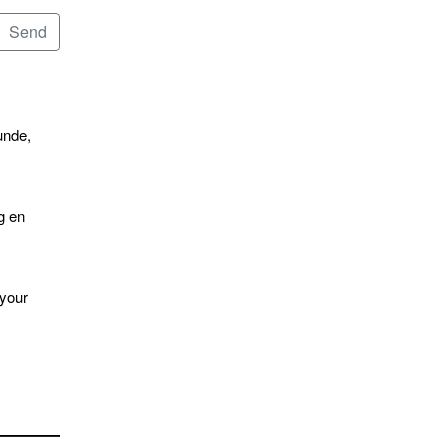
unde,
g en
 your