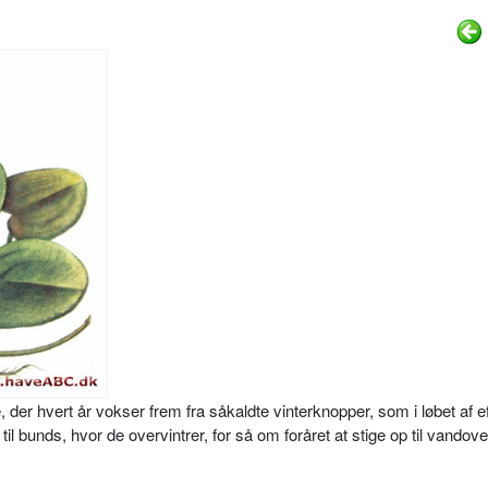
der hvert år vokser frem fra såkald­te vinterknopper, som i løbet af ef
l bunds, hvor de overvintrer, for så om foråret at stige op til vandov