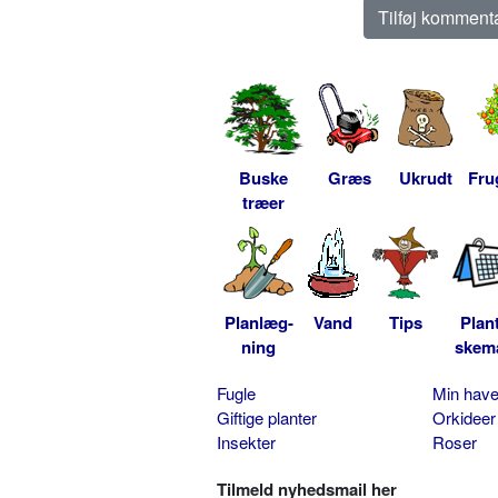
Buske
Græs
Ukrudt
Fru
træer
Planlæg-
Vand
Tips
Plan
ning
skem
Fugle
Min hav
Giftige planter
Orkideer
Insekter
Roser
Tilmeld nyhedsmail her