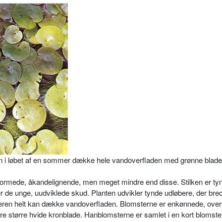
n i løbet af en sommer dække hele vandoverfladen med grønne blade
y­reformede, åkandelignende, men me­get mindre end disse. Stilken er ty
r de unge, uudviklede skud. Planten udvikler tynde udløbere, der bred
ommeren helt kan dække vandoverfladen. Blomsterne er enkøn­nede, ov
e større hvide kronblade. Hanblomsterne er samlet i en kort blomste