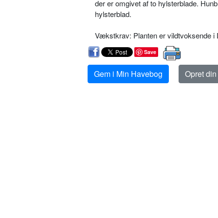
der er omgivet af to hylsterblade. Hunb
hylsterblad.
Vækstkrav: Planten er vildtvoksende i
Save
Gem i Min Havebog
Opret di