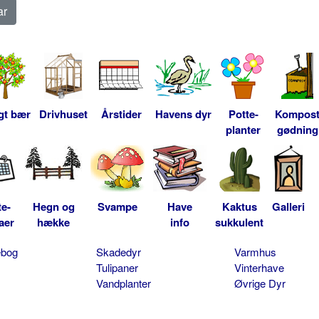
gt bær
Drivhuset
Årstider
Havens dyr
Potte-
Kompos
planter
gødning
te-
Hegn og
Svampe
Have
Kaktus
Galleri
aer
hække
info
sukkulent
ebog
Skadedyr
Varmhus
Tulipaner
Vinterhave
Vandplanter
Øvrige Dyr