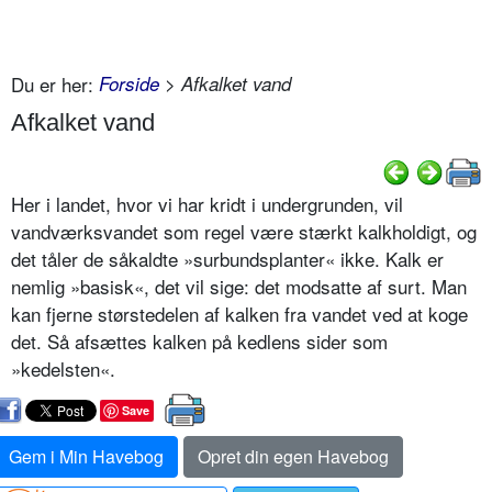
Du er her:
Forside
> Afkalket vand
Afkalket vand
Her i landet, hvor vi har kridt i undergrunden, vil
vandværksvandet som regel være stærkt kalkholdigt, og
det tåler de såkaldte »surbundsplanter« ikke. Kalk er
nemlig »basisk«, det vil sige: det modsatte af surt. Man
kan fjerne størstedelen af kalken fra vandet ved at koge
det. Så afsættes kalken på kedlens sider som
»kedelsten«.
Save
Gem i Min Havebog
Opret din egen Havebog