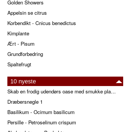
Golden Showers
Appelsin se citrus
Korbendikt - Cnicus benedictus
Kimplante
Ært - Pisum
Grundforbedring
Spaltefrugt
10 nyeste
Skab en frodig udendørs oase med smukke plantekrukker og elegante espalier
Dræbersnegle 1
Basilikum - Ocimum basilicum
Persille - Petroselinum crispum