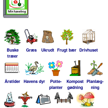
Buske
Græs
Ukrudt
Frugt bær
Drivhuset
træer
Årstider
Havens dyr
Potte-
Kompost
Planlæg-
planter
gødning
ning