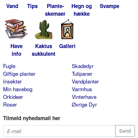
Vand
Tips
Plante-
Hegn og
Svampe
skemaer
hække
Have
Kaktus
Galleri
info
sukkulent
Fugle
Skadedyr
Giftige planter
Tulipaner
Insekter
Vandplanter
Min havebog
Varmhus
Orkideer
Vinterhave
Roser
Øvrige Dyr
Tilmeld nyhedsmail her