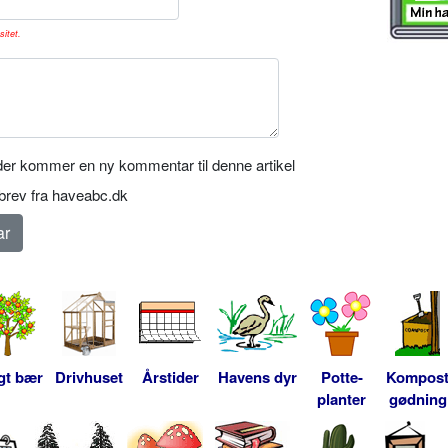
sitet.
er kommer en ny kommentar til denne artikel
rev fra haveabc.dk
gt bær
Drivhuset
Årstider
Havens dyr
Potte-
Kompos
planter
gødning