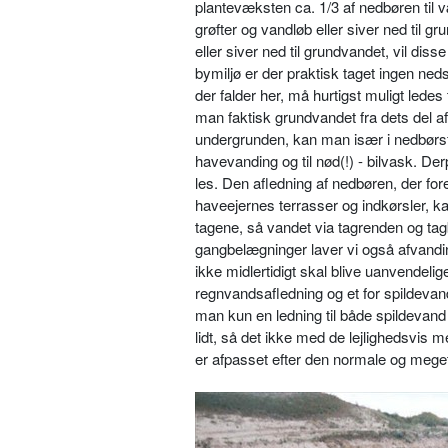
plantevæksten ca. 1/3 af ned­børen til 
grøfter og vandløb eller siver ned til 
eller siver ned til grund­vandet, vil dis
bymiljø er der praktisk taget ingen ne
der falder her, må hurtigst muligt ledes
man faktisk grundvandet fra dets del a
undergrun­den, kan man især i nedbørsf
havevan­ding og til nød(!) - bilvask. 
les. Den afledning af nedbøren, der fore
haveejernes terrasser og indkørsler, k
tagene, så vandet via tagrenden og ta
gangbelægninger laver vi også afvan­din
ikke midlertidigt skal blive uan­vendel
regnvandsafledning og et for spildevand,
man kun en ledning til både spildevand
lidt, så det ikke med de lejlighedsvis
er afpasset ef­ter den normale og meget