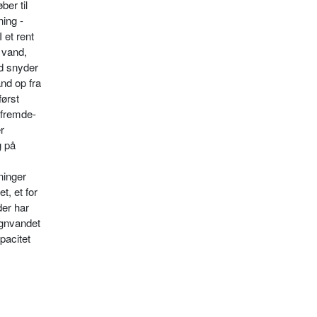
ber til
ning -
 et rent
 vand,
ed snyder
nd op fra
først
 fremde­
r
g på
ninger
t, et for
der har
egnvandet
pacitet