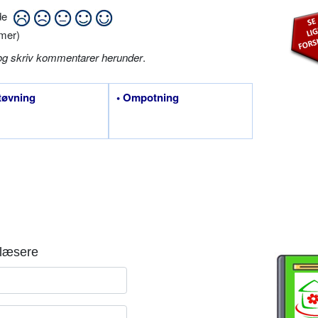
ide
mer)
og skriv kommentarer herunder
.
tøvning
• Ompotning
læsere