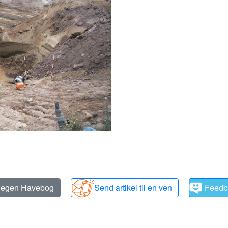
n egen Havebog
Send artikel til en ven
Feedb