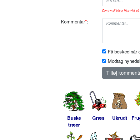
Din e-mail bliver ikke vist på 
Kommentar
*
:
Få besked når d
Modtag nyhedsb
Buske
Græs
Ukrudt
Fru
træer