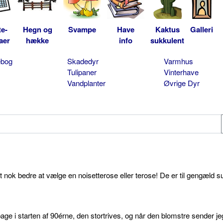
te-
Hegn og
Svampe
Have
Kaktus
Galleri
aer
hække
info
sukkulent
ebog
Skadedyr
Varmhus
Tulipaner
Vinterhave
Vandplanter
Øvrige Dyr
et nok bedre at vælge en noisetterose eller terose! De er til gengæld s
age i starten af 90érne, den stortrives, og når den blomstre sender je