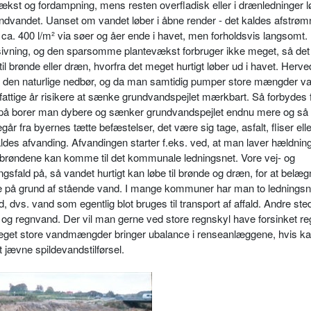
vækst og fordampning, mens resten overfladisk eller i drænledninger lø
grundvandet. Uanset om vandet løber i åbne render - det kaldes af­strøm
se ca. 400 l/m² via søer og åer ende i havet, men forholdsvis lang­somt. I
dsivning, og den spar­somme plantevækst forbruger ikke me­get, så det
 til brønde eller dræn, hvorfra det meget hurtigt løber ud i havet. Herv
f den naturli­ge nedbør, og da man samtidig pumper store mængder va
attige år risikere at sænke grundvandspejlet mærkbart. Så forbydes 
Derpå borer man dybere og sænker grund­vandspejlet endnu mere og så
går fra byernes tætte befæstelser, det være sig tage, asfalt, fliser elle
aldes afvanding. Afvandingen starter f.eks. ved, at man laver hældnin
gbrøndene kan komme til det kom­munale ledningsnet. Vore vej- og
gsfald på, så vandet hurtigt kan løbe til brønde og dræn, for at belæg­
ige på grund af stående vand. I mange kommuner har man to led­ningsne
 dvs. vand som egent­lig blot bruges til transport af affald. Andre ste
 og regnvand. Der vil man gerne ved store regnskyl have forsinket r
 meget store vand­mængder bringer ubalance i rensean­læggene, hvis ka
 jævne spil­devandstilførsel.