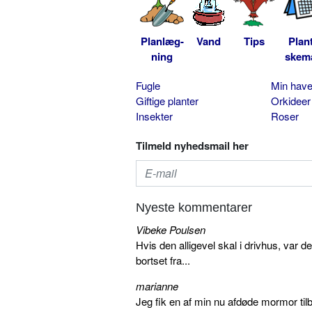
Planlæg-
Vand
Tips
Plan
ning
skem
Fugle
Min hav
Giftige planter
Orkideer
Insekter
Roser
Tilmeld nyhedsmail her
Nyeste kommentarer
Vibeke Poulsen
Hvis den alligevel skal i drivhus, var d
bortset fra...
marianne
Jeg fik en af min nu afdøde mormor tilb