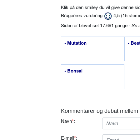
Klik på den smiley du vil give denne s
Brugernes vurdering
4,5
(
15
stem
Siden er blevet set 17.691 gange -
Se 
• Mutation
• Bes
• Bonsai
Kommentarer og debat mellem 
Navn
*
:
E-mail
*
: