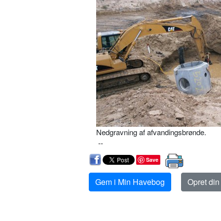
Nedgravning af afvandingsbrønde.
--
Save
Gem i Min Havebog
Opret di