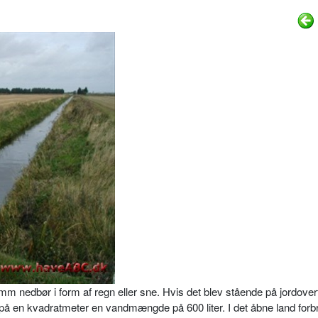
m nedbør i form af regn eller sne. Hvis det blev stående på jordoverf
r på en kvadratmeter en vand­mængde på 600 liter. I det åbne land forb