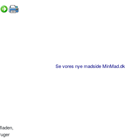
Se vores nye madside MinMad.dk
la­den,
ruger