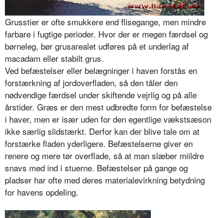
Grusstier er ofte smukkere end flisegange, men mindre
farbare i fugtige perioder. Hvor der er megen færdsel og
børneleg, bør grusarealet udføres på et underlag af
macadam eller stabilt grus.
Ved befæstelser eller belægninger i haven forstås en
forstærkning af jordo­verfladen, så den tåler den
nødvendige færdsel under skiftende vejrlig og på alle
årstider. Græs er den mest udbred­te form for befæstelse
i haver, men er især uden for den egentlige vækstsæson
ikke særlig slidstærkt. Derfor kan der blive tale om at
forstærke fladen yder­ligere. Befæstelserne giver en
renere og mere tør overflade, så at man slæber miildre
snavs med ind i stuerne. Befæstelser på gange og
pladser har ofte med deres materialevirkning be­tydning
for havens opdeling.