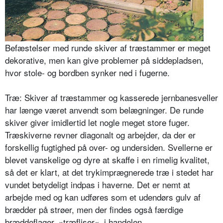
Befæstelser med runde skiver af træstammer er meget
dekorative, men kan give problemer på siddepladsen,
hvor stole- og bordben synker ned i fugerne.
Træ: Skiver af træstammer og kassere­de jernbanesveller
har længe været anvendt som belægninger. De runde
skiver giver imidlertid let nogle meget store fuger.
Træskiverne revner diago­nalt og arbejder, da der er
forskellig fugtighed på over- og undersiden. Svellerne er
blevet vanskelige og dyre at skaffe i en rimelig kvalitet,
så det er klart, at det trykimprægnerede træ i stedet har
vundet betydeligt indpas i haverne. Det er nemt at
arbejde med og kan udføres som et udendørs gulv af
brædder på strøer, men der findes også færdige
bræddeflager, »træfliser«, i handelen.