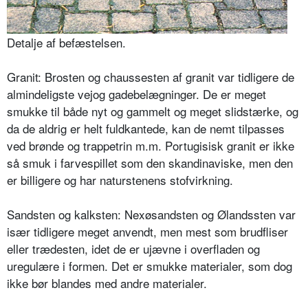
Detalje af befæstelsen.
Granit: Brosten og chaussesten af gra­nit var tidligere de
almindeligste vej­og gadebelægninger. De er meget
smukke til både nyt og gammelt og meget slidstærke, og
da de aldrig er helt fuldkantede, kan de nemt tilpasses
ved brønde og trappetrin m.m. Portu­gisisk granit er ikke
så smuk i farvespil­let som den skandinaviske, men den
er billigere og har naturstenens stofvirk­ning.
Sandsten og kalksten: Nexøsandsten og Ølandssten var
især tidligere meget anvendt, men mest som brudfliser
eller trædesten, idet de er ujævne i overfla­den og
uregulære i formen. Det er smukke materialer, som dog
ikke bør blandes med andre materialer.