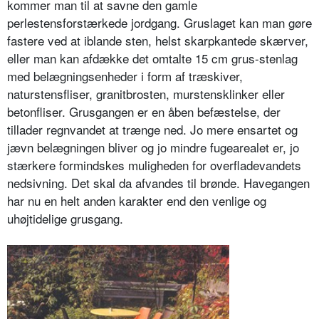
kommer man til at savne den gamle
perlestensforstærkede jordgang. Grus­laget kan man gøre
fastere ved at iblande sten, helst skarpkantede skær­ver,
eller man kan afdække det omtalte 15 cm grus-stenlag
med belægningsen­heder i form af træskiver,
naturstensfli­ser, granitbrosten, murstensklinker el­ler
betonfliser. Grusgangen er en åben befæstelse, der
tillader regnvandet at trænge ned. Jo mere ensartet og
jævn belægningen bliver og jo mindre fuge­arealet er, jo
stærkere formindskes muligheden for overfladevandets
ned­sivning. Det skal da afvandes til brøn­de. Havegangen
har nu en helt anden karakter end den venlige og
uhøjtideli­ge grusgang.