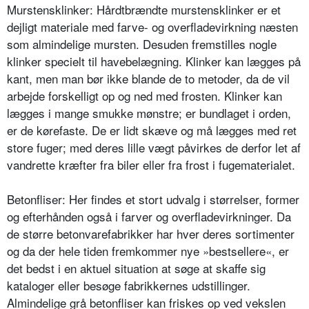
Murstensklinker: Hårdtbrændte mur­stensklinker er et
dejligt materiale med farve- og overfladevirkning næsten
som almindelige mursten. Desuden fremstilles nogle
klinker specielt til havebelægning. Klinker kan lægges på
kant, men man bør ikke blande de to metoder, da de vil
arbejde forskelligt op og ned med frosten. Klinker kan
lægges i mange smukke mønstre; er bundlaget i orden,
er de kørefaste. De er lidt skæve og må lægges med ret
store fuger; med deres lille vægt påvir­kes de derfor let af
vandrette kræfter fra biler eller fra frost i fugematerialet.
Betonfliser: Her findes et stort udvalg i størrelser, former
og efterhånden også i farver og overfladevirkninger. Da
de større betonvarefabrikker har hver deres sortimenter
og da der hele tiden fremkommer nye »bestsellere«, er
det bedst i en aktuel situation at søge at skaffe sig
kataloger eller besøge fabrik­kernes udstillinger.
Almindelige grå betonfliser kan friskes op ved vekslen