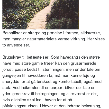
Betonfliser er skarpe og præcise i formen, slidstærke,
men mangler naturmaterialets varme virkning. Her vises
to anvendelser.
Brugskrav til befæstelser: Som have­gang i den større
have med store gamle træer kan den grusarmerede
jordsti passe bedst til stemningen; men er der tale om
gangvejen til hoveddøren fx, må man kunne feje og
snerydde for at gå tørskoet og komfortabelt, også med
stok. Ved indkørslen til en carport bliver der tale om
yderligere krav til belægningen, og allerværst er det,
hvis oliebilen skal ind i haven for at nå
påfyldningsstudsen. Udover at den lodrette belastning,