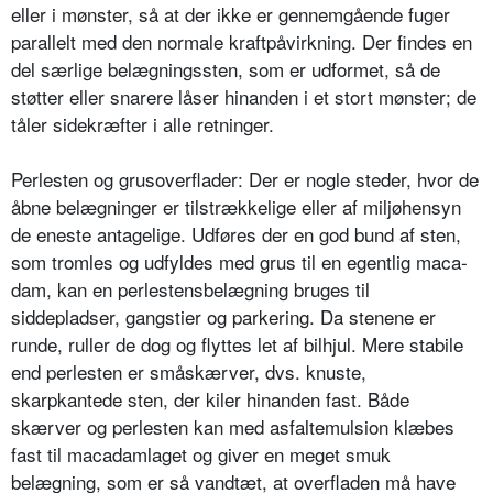
eller i mønster, så at der ikke er gennemgående fuger
parallelt med den normale kraftpåvirkning. Der fin­des en
del særlige belægningssten, som er udformet, så de
støtter eller snarere låser hinanden i et stort mønster; de
tåler sidekræfter i alle retninger.
Perlesten og grusoverflader: Der er nogle steder, hvor de
åbne belægninger er tilstrækkelige eller af miljøhen­syn
de eneste antagelige. Udføres der en god bund af sten,
som tromles og udfyldes med grus til en egentlig maca­
dam, kan en perlestensbelægning bru­ges til
siddepladser, gangstier og par­kering. Da stenene er
runde, ruller de dog og flyttes let af bilhjul. Mere stabile
end perlesten er småskærver, dvs. knuste,
skarpkantede sten, der kiler hinanden fast. Både
skærver og perlesten kan med asfaltemulsion klæbes
fast til macadamlaget og giver en meget smuk
belægning, som er så vandtæt, at overfladen må have