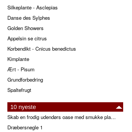
Silkeplante - Asclepias
Danse des Sylphes
Golden Showers
Appelsin se citrus
Korbendikt - Cnicus benedictus
Kimplante
Ært - Pisum
Grundforbedring
Spaltefrugt
10 nyeste
Skab en frodig udendørs oase med smukke plantekrukker og elegante espalier
Dræbersnegle 1