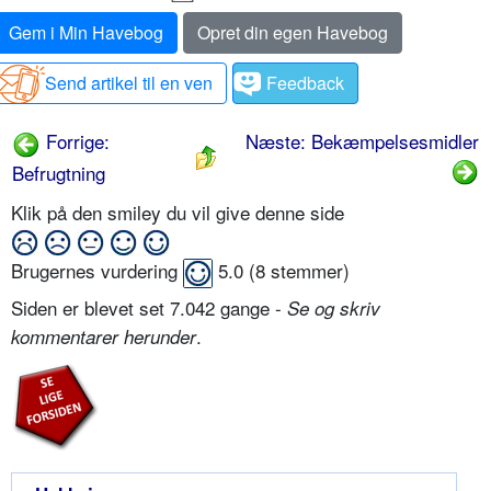
Gem i Min Havebog
Opret din egen Havebog
Send artikel til en ven
Feedback
Forrige:
Næste: Bekæmpelses­midler
Befrugtning
Klik på den smiley du vil give denne side
Brugernes vurdering
5.0
(
8
stemmer)
Siden er blevet set 7.042 gange -
Se og skriv
.
kommentarer herunder