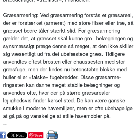
Græsarmering: Ved græsarmering for­stås et græsareal,
der er forstærket (armeret) med store fliser eller træ, så
græsset bedre tåler stærkt slid. For græsarmering
gælder det, at græsset skal kunne gro i belægningen og
syns­mæssigt præge denne så meget, at den ikke skiller
sig væsentligt ud fra det ubefæstede græs. Tidligere
anvendtes oftest brosten eller chaussesten med stor
græsfuge, men der findes nu be­tonstøbte blokke med
huller eller »fal­ske« fugebredder. Disse græsarme­
ringssten kan danne meget stabile be­lægninger og
anvendes ofte, hvor der på større græsarealer
lejlighedsvis fin­der kørsel sted. De kan være ganske
smukke i moderne havemiljøer, men er ofte ubehagelige
at gå på og vanske­lige at stille havemøbler på.
--
Save