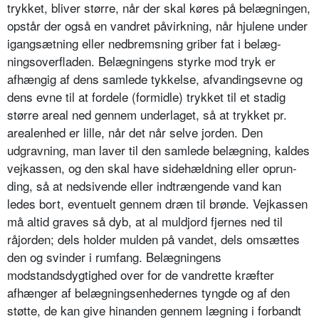
trykket, bliver større, når der skal køres på belægnin­gen,
opstår der også en vandret påvirk­ning, når hjulene under
igangsætning eller nedbremsning griber fat i belæg­
ningsoverfladen. Belægningens styrke mod tryk er
afhængig af dens samlede tykkelse, afvandingsevne og
dens evne til at fordele (formidle) trykket til et stadig
større areal ned gennem under­laget, så at trykket pr.
arealenhed er lille, når det når selve jorden. Den
udgravning, man laver til den samlede belægning, kaldes
vejkassen, og den skal have sidehældning eller oprun­
ding, så at nedsivende eller indtræn­gende vand kan
ledes bort, eventuelt gennem dræn til brønde. Vejkassen
må altid graves så dyb, at al muldjord fjernes ned til
råjorden; dels holder mulden på vandet, dels omsættes
den og svinder i rumfang. Belægningens
modstandsdygtighed over for de vand­rette kræfter
afhænger af belægnings­enhedernes tyngde og af den
støtte, de kan give hinanden gennem lægning i forbandt