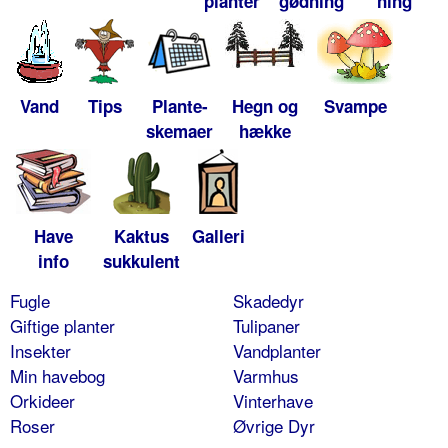
planter
gødning
ning
Vand
Tips
Plante-
Hegn og
Svampe
skemaer
hække
Have
Kaktus
Galleri
info
sukkulent
Fugle
Skadedyr
Giftige planter
Tulipaner
Insekter
Vandplanter
Min havebog
Varmhus
Orkideer
Vinterhave
Roser
Øvrige Dyr