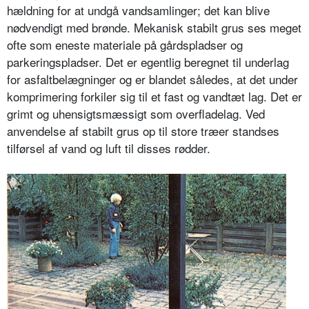
hæld­ning for at undgå vandsamlinger; det kan blive
nødvendigt med brønde. Me­kanisk stabilt grus ses meget
ofte som eneste materiale på gårdspladser og
parkeringspladser. Det er egentlig be­regnet til underlag
for asfaltbelægnin­ger og er blandet således, at det under
komprimering forkiler sig til et fast og vandtæt lag. Det er
grimt og uhensigts­mæssigt som overfladelag. Ved
anven­delse af stabilt grus op til store træer standses
tilførsel af vand og luft til disses rødder.