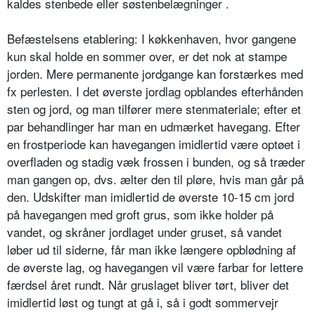
kaldes stenbede eller søstenbelægninger .
Befæstelsens etablering: I køkkenha­ven, hvor gangene
kun skal holde en sommer over, er det nok at stampe
jorden. Mere permanente jordgange kan forstærkes med
fx perlesten. I det øverste jordlag opblandes efter­hånden
sten og jord, og man tilfører mere stenmateriale; efter et
par behandlinger har man en udmærket ha­vegang. Efter
en frostperiode kan havegangen imidlertid være optøet i
over­fladen og stadig væk frossen i bun­den, og så træder
man gangen op, dvs. ælter den til pløre, hvis man går på
den. Udskifter man imidlertid de øver­ste 10-15 cm jord
på havegangen med groft grus, som ikke holder på
vandet, og skråner jordlaget under gruset, så vandet
løber ud til siderne, får man ikke længere opblødning af
de øverste lag, og havegangen vil være farbar for lettere
færdsel året rundt. Når gruslaget bliver tørt, bliver det
imidlertid løst og tungt at gå i, så i godt sommervejr