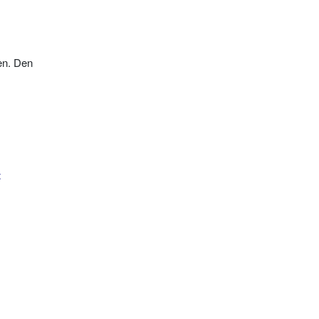
den. Den
t