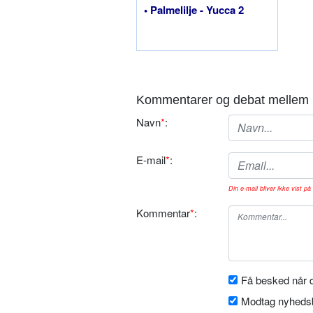
• Palmelilje - Yucca 2
Kommentarer og debat mellem 
Navn
*
:
E-mail
*
:
Din e-mail bliver ikke vist på 
Kommentar
*
:
Få besked når d
Modtag nyhedsb