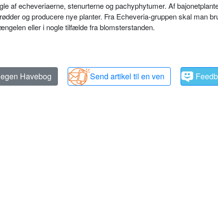
nogle af echeveriaerne, stenurterne og pachyphy­tumer. Af bajonetplant
lå rødder og producere nye planter. Fra Echeveria-gruppen skal man br
ængelen eller i nogle til­fælde fra blomsterstanden.
n egen Havebog
Send artikel til en ven
Feedb