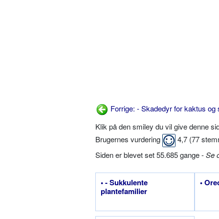
Forrige: - Skadedyr for kaktus og 
Klik på den smiley du vil give denne s
Brugernes vurdering
4,7
(
77
stem
Siden er blevet set 55.685 gange -
Se 
• - Sukkulente
• Ore
plantefamilier