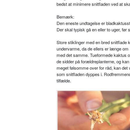
bedst at minimere snitfladen ved at skæ
Bemærk:
Den eneste undtagelse er bladkaktusstik
Der skal typisk gå en eller to uger, før s
Store stiklinger med en bred snitflade k
undervarme, da de ellers er længe om at
med det samme. Tuefor­mede kaktus og
de sidder på forældreplanter­ne, og kan d
meget følsomme over for råd, kan det v
som snitfladen dyppes i. Rodfremmende
tilfælde.