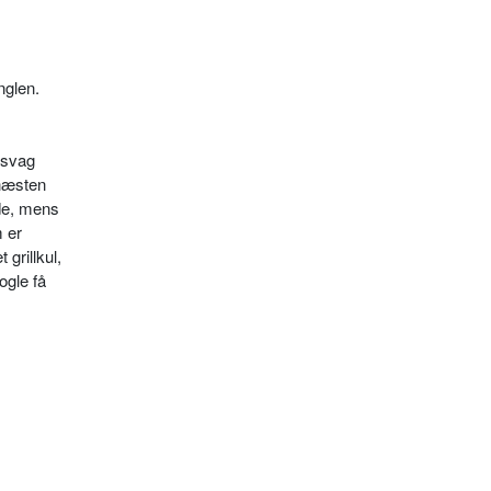
nglen.
n svag
 næsten
de, mens
m er
grillkul,
ogle få