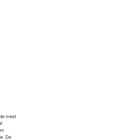
 de mest
af
tem
de. De