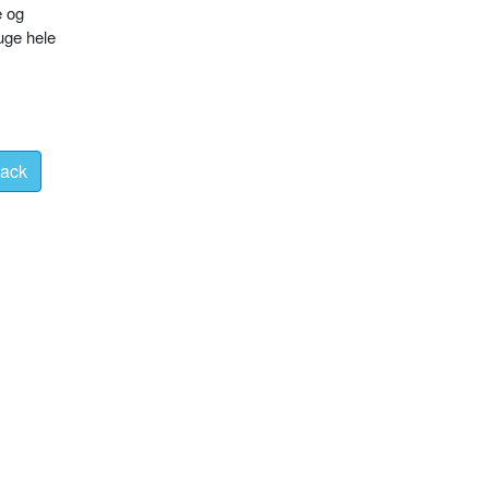
e og
uge hele
ack