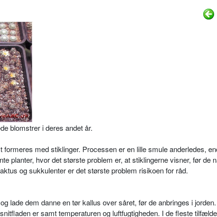
e blomstrer i deres andet år.
formeres med stiklinger. Processen er en lille smule anderledes, en
te planter, hvor det største problem er, at stiklingerne visner, før de n
ktus og sukkulenter er det største problem risikoen for råd.
e og lade dem danne en tør kallus over såret, før de anbringes i jorden
nitfladen er samt temperaturen og luftfugtigheden. I de fleste til­fælde