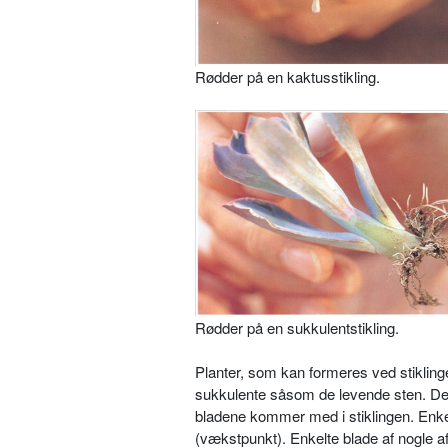
Rødder på en kaktus­stikling.
Rødder på en sukkulent­stikling.
Planter, som kan for­meres ved stiklin
sukkulente såsom de le­vende sten. Det er
bladene kommer med i stiklingen. Enkel
(vækst­punkt). Enkelte blade af nogle a