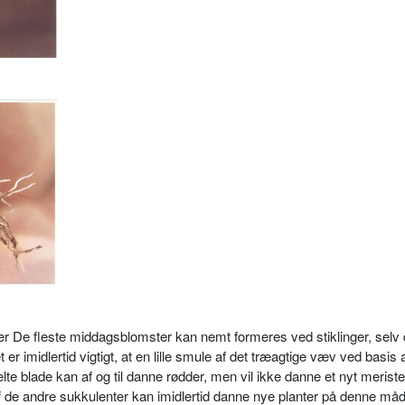
ger De fleste middagsblomster kan nemt formeres ved stiklinger, selv
 imidler­tid vigtigt, at en lille smu­le af det træagtige væv ved basis 
te blade kan af og til danne rødder, men vil ikke dan­ne et nyt meris
f de andre sukku­lenter kan imidlertid dan­ne nye planter på denne må