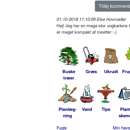
01-10-2018 11:10:09 Else Hovmøller
Hej! Jeg har en mega stor ungkarlens t
er meget kompakt af rosetter :-)
Buske
Græs
Ukrudt
Fru
træer
Planlæg-
Vand
Tips
Plan
ning
skem
Fugle
Min hav