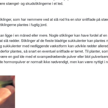
re stængel- og skudstiklingerne i et led.
lin­ger, som har nemmere ved at slå rod fra en stor snitfla­de på stæ
tiklingerne plantes i fugtig jord.
an ligge i en måned eller mere. Nog­le stiklinger kan have for­del af e
 slå rødder. Stiklinger af de fleste bladrige sukku­lenter kan plantes
 suk­kulenter med nedliggende vækstform kan udvikle rødder allere
erfor plantes, så snart en eventuel snit­flade er tørret. Til planter, so
ære en god ide med et svam­pedræbende pulver eller blot pulveriseret 
 hormon­pulver er normalt ikke nødvendigt, men kan være nyttigt i n