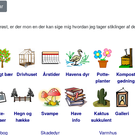
røst, er der mon en der kan sige mig hvordan jeg tager stiklinger af 
gt bær
Drivhuset
Årstider
Havens dyr
Potte-
Kompos
planter
gødning
te-
Hegn og
Svampe
Have
Kaktus
Galleri
aer
hække
info
sukkulent
ebog
Skadedyr
Varmhus