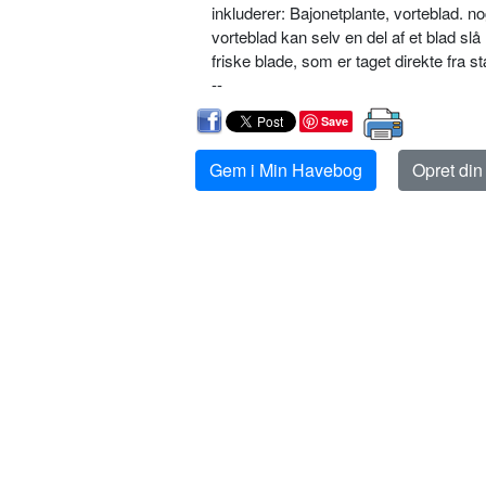
inkluderer: Ba­jonetplante, vorteblad. 
vorteblad kan selv en del af et blad s
friske blade, som er taget direkte fra st
--
Save
Gem i Min Havebog
Opret di