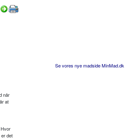
Se vores nye madside MinMad.dk
d når
år at
. Hvor
 er det