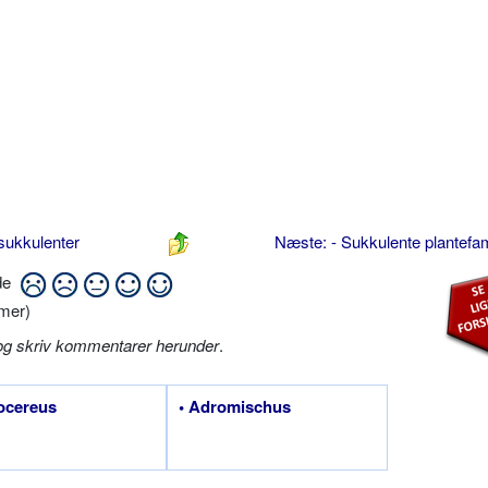
sukkulenter
Næste: - Sukkulente plantefam
ide
mer)
og skriv kommentarer herunder
.
ocereus
• Adromischus