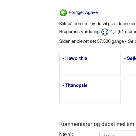
Forrige: Agave
Klik på den smiley du vil give denne s
Brugernes vurdering
4,7
(
61
stem
Siden er blevet set 37.300 gange -
Se 
• Haworthia
• Søj
• Titanopsis
Kommentarer og debat mellem 
Navn
*
: