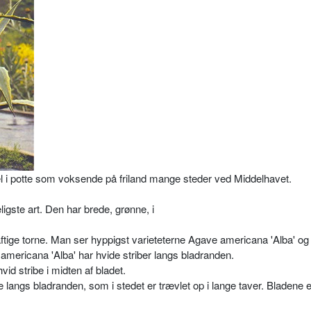
 i potte som voksende på friland mange steder ved Middelhavet.
igste art. Den har brede, grønne, i
ftige torne. Man ser hyppigst va­rieteterne Agave americana 'Alba' o
e americana 'Alba' har hvide striber langs bladranden.
id stribe i midten af bladet.
e langs bladranden, som i stedet er trævlet op i lange taver. Bladene er