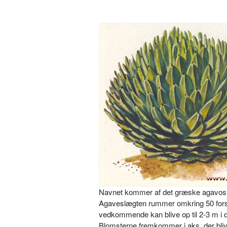
Navnet kommer af det græske agavos = b
Agaveslægten rummer omkring 50 forskell
vedkommende kan blive op til 2-3 m i d
Blomsterne fremkommer i aks, der bliv