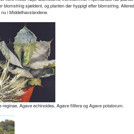
 blomstring sjældent, og planten dør hyppigt efter blomstring. Allere
 nu i Middelhavslan­dene.
ae-reginae, Agave echinoides, Agave filifera og Agave potatorum.