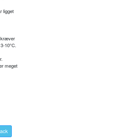
lig­get
kræ­ver
 3-10°C.
r.
ser meget
ack