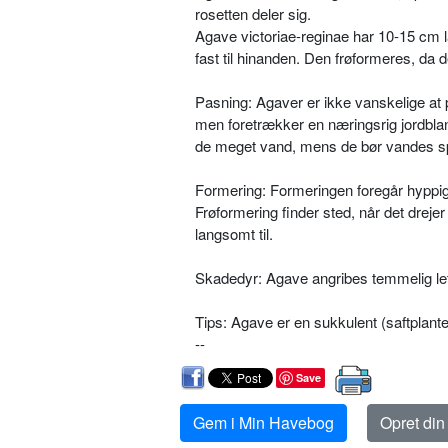
rosetten deler sig.
Agave victoriae-reginae har 10-15 cm l
fast til hinanden. Den frøformeres, da 
Pasning: Agaver er ikke vanskelige at 
men foretrækker en næringsrig jord­b
de meget vand, mens de bør van­des sp
Formering: Formeringen foregår hyp­pigs
Frøformering finder sted, når det dreje
langsomt til.
Skadedyr: Agave angribes temmelig let
Tips: Agave er en sukkulent (saftplante
--
Save
Gem i Min Havebog
Opret di