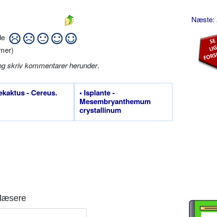
Næste:
ide
mer)
og skriv kommentarer herunder
.
lekaktus - Cereus.
• Isplante -
Mesembryanthemum
crystallinum
læsere