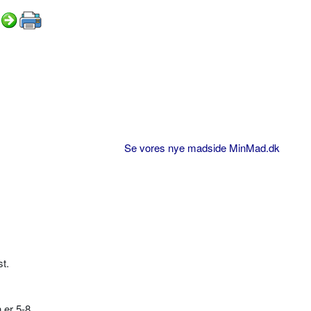
Se vores nye madside MinMad.dk
st.
 er 5-8