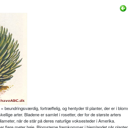
eundringsværdig, fortræffelig, og hentyder til planter, der er i blom
ige arter. Bladene er samlet i rosetter, der for de største arters
iameter, når de står på deres naturli­ge voksesteder i Amerika.
er flere meter høje. Blomsterne fremkommer i hjemlandet når planten