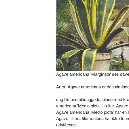
Agave americana 'Marginata' ses såvel
Arter: Agave americana er den almin­del
ung tilstand blåduggede, blade med kra
americana 'Medio picta' i kul­tur. Agav
Agave americana 'Medio picta' har en hv
Agave filifera filamentosa har ikke tor­n
udstående.