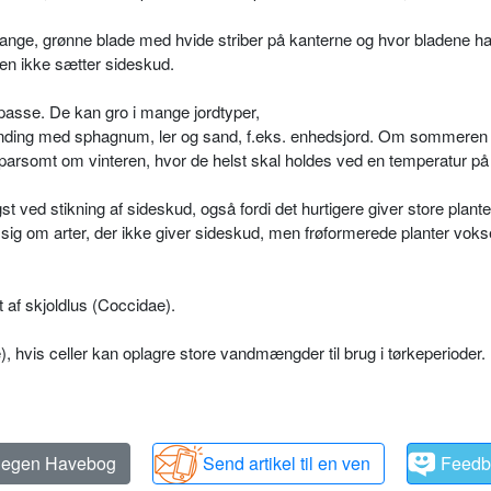
ange, grønne blade med hvide striber på kanterne og hvor bladene har 
den ikke sætter sideskud.
passe. De kan gro i mange jordtyper,
landing med sphagnum, ler og sand, f.eks. enhedsjord. Om sommeren 
arsomt om vinteren, hvor de helst skal holdes ved en temperatur på
t ved stikning af sideskud, også fordi det hurtigere giver store plante
r sig om arter, der ikke giver side­skud, men frøformerede planter vok­
 af skjoldlus (Coccidae).
), hvis celler kan oplagre store vandmængder til brug i tørkeperioder.
n egen Havebog
Send artikel til en ven
Feedb