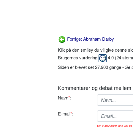
Forrige: Abraham Darby
Klik på den smiley du vil give denne s
Brugernes vurdering
4,0
(
24
stem
Siden er blevet set 27.900 gange -
Se 
Kommentarer og debat mellem 
Navn
*
:
E-mail
*
:
Din e-mail bliver ikke vist på 