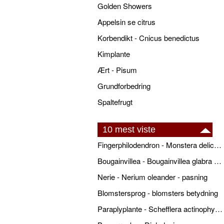
Golden Showers
Appelsin se citrus
Korbendikt - Cnicus benedictus
Kimplante
Ært - Pisum
Grundforbedring
Spaltefrugt
10 mest viste
Fingerphilodendron - Monstera deliciosa - pasning
Bougainvillea - Bougainvillea glabra - pasning
Nerie - Nerium oleander - pasning
Blomstersprog - blomsters betydning
Paraplyplante - Schefflera actinophylla - pasning