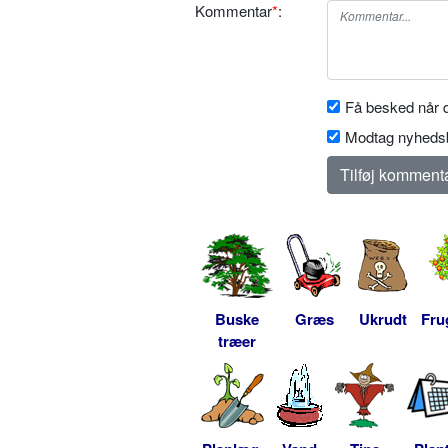
Kommentar
*
:
Få besked når d
Modtag nyhedsb
Buske
Græs
Ukrudt
Fru
træer