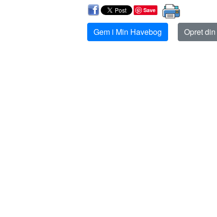
Save
Gem i Min Havebog
Opret di