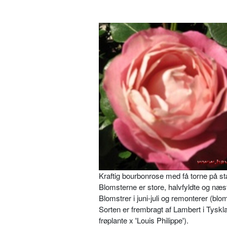
Kraftig bourbonrose med få torne på s
Blomsterne er store, halvfyldte og næ
Blomstrer i juni-juli og remonterer (b
Sorten er frembragt af Lambert i Tyskla
frøplante x 'Louis Philippe').