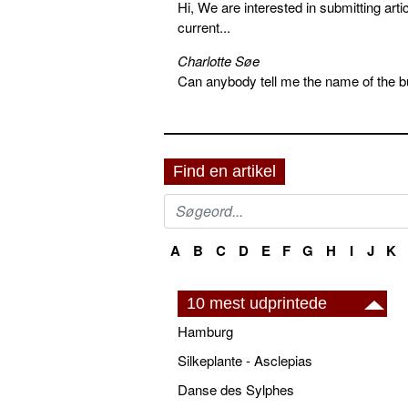
Hi, We are interested in submitting arti
current...
Charlotte Søe
Can anybody tell me the name of the bu
Find en artikel
A
B
C
D
E
F
G
H
I
J
K
10 mest udprintede
Hamburg
Silkeplante - Asclepias
Danse des Sylphes