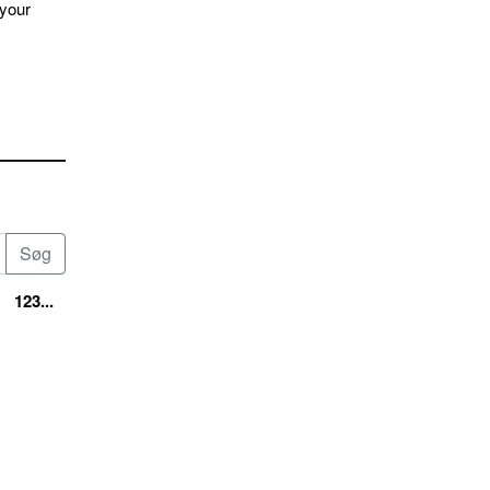
 your
123...