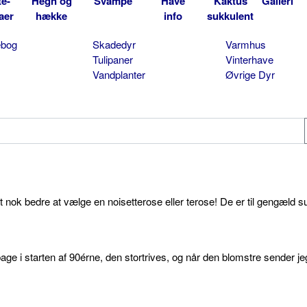
te-
Hegn og
Svampe
Have
Kaktus
Galleri
aer
hække
info
sukkulent
ebog
Skadedyr
Varmhus
Tulipaner
Vinterhave
Vandplanter
Øvrige Dyr
et nok bedre at vælge en noisetterose eller terose! De er til gengæld s
age i starten af 90érne, den stortrives, og når den blomstre sender je