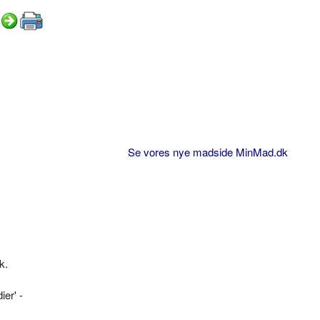
Se vores nye madside MinMad.dk
k.
er' -