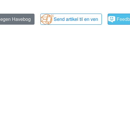
n egen Havebog
Send artikel til en ven
Feedb