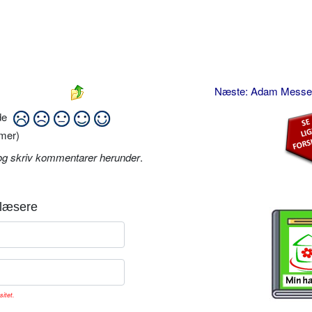
Næste: Adam Messe
ide
mer)
og skriv kommentarer herunder
.
læsere
sitet.