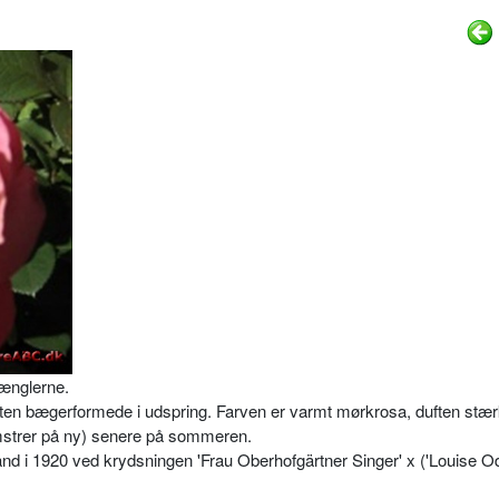
tænglerne.
sten bægerformede i udspring. Farven er varmt mørkrosa, duften stær
lomstrer på ny) senere på sommeren.
nd i 1920 ved krydsningen 'Frau Oberhofgärtner Singer' x ('Louise Odi