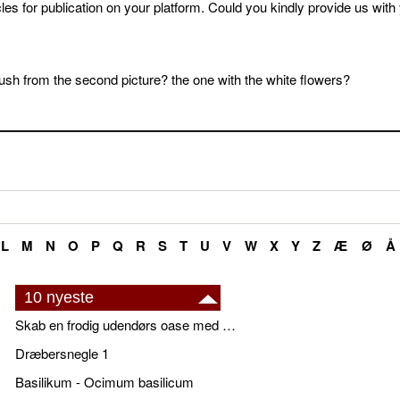
cles for publication on your platform. Could you kindly provide us with
sh from the second picture? the one with the white flowers?
L
M
N
O
P
Q
R
S
T
U
V
W
X
Y
Z
Æ
Ø
Å
10 nyeste
Skab en frodig udendørs oase med smukke plantekrukker og elegante espalier
Dræbersnegle 1
Basilikum - Ocimum basilicum