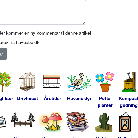
er kommer en ny kommentar til denne artikel
rev fra haveabc.dk
gt bær
Drivhuset
Årstider
Havens dyr
Potte-
Kompos
planter
gødning