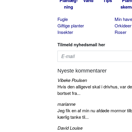
Planlæg-
Vand
Tips
Plan
ning
skem
Fugle
Min hav
Giftige planter
Orkideer
Insekter
Roser
Tilmeld nyhedsmail her
Nyeste kommentarer
Vibeke Poulsen
Hvis den alligevel skal i drivhus, var d
bortset fra...
marianne
Jeg fik en af min nu afdøde mormor tilb
kærlig tanke til...
David Louise