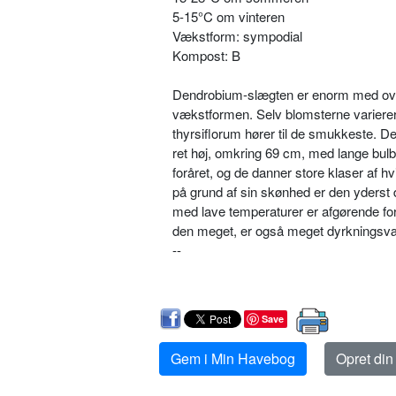
5-15°C om vinteren
Vækstform: sympodial
Kompost: B
Dendrobium-slægten er enorm med over
vækstformen. Selv blomsterne varierer,
thyrsiflorum hører til de smuk­keste. D
ret høj, omkring 69 cm, med lange bu
foråret, og de danner store klaser af h
på grund af sin skøn­hed er den yderst 
med lave temperaturer er af­gørende fo
den meget, er også meget dyrknings­v
--
Save
Gem i Min Havebog
Opret di