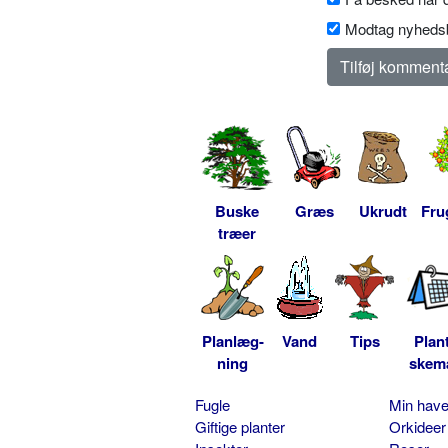
Modtag nyhedsb
Buske
Græs
Ukrudt
Fru
træer
Planlæg-
Vand
Tips
Plan
ning
skem
Fugle
Min hav
Giftige planter
Orkideer