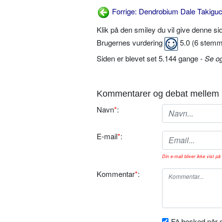
Forrige: Dendrobium Dale Takiguc
Klik på den smiley du vil give denne s
Brugernes vurdering
5.0
(
6
stemm
Siden er blevet set 5.144 gange -
Se o
Kommentarer og debat mellem 
Navn
*
:
E-mail
*
:
Din e-mail bliver ikke vist på 
Kommentar
*
:
Få besked når d