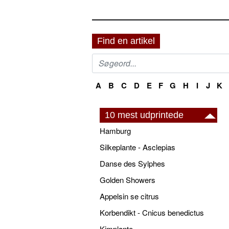
Find en artikel
A
B
C
D
E
F
G
H
I
J
K
10 mest udprintede
Hamburg
Silkeplante - Asclepias
Danse des Sylphes
Golden Showers
Appelsin se citrus
Korbendikt - Cnicus benedictus
Kimplante