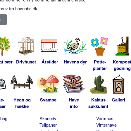
rev fra haveabc.dk
gt bær
Drivhuset
Årstider
Havens dyr
Potte-
Kompos
planter
gødning
te-
Hegn og
Svampe
Have
Kaktus
Galleri
aer
hække
info
sukkulent
ebog
Skadedyr
Varmhus
Tulipaner
Vinterhave