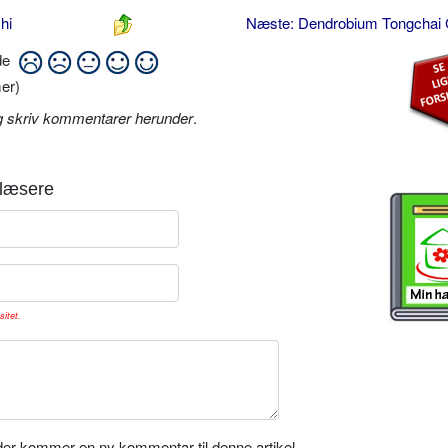
hi
Næste: Dendrobium Tongchai
ide
er)
g skriv kommentarer herunder
.
læsere
sitet.
er kommer en ny kommentar til denne artikel