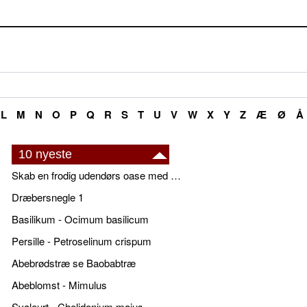
L
M
N
O
P
Q
R
S
T
U
V
W
X
Y
Z
Æ
Ø
Å
10 nyeste
Skab en frodig udendørs oase med smukke plantekrukker og elegante espalier
Dræbersnegle 1
Basilikum - Ocimum basilicum
Persille - Petroselinum crispum
Abebrødstræ se Baobabtræ
Abeblomst - Mimulus
Svaleurt - Chelidonium majus.