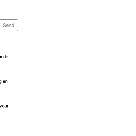
unde,
g en
 your