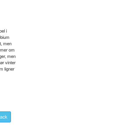
el i
obium
kt, men
ommer om
uger, men
ør vinter
m ligner
ack