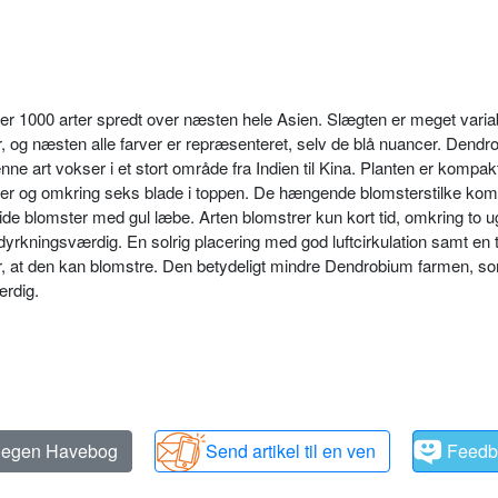
 1000 arter spredt over næsten hele Asien. Slægten er meget variab
 og næsten alle far­ver er repræsenteret, selv de blå nuancer. Dendr
enne art vokser i et stort område fra Indien til Kina. Planten er kompa
lber og omkring seks blade i toppen. De hængende blomsterstilke k
vide blomster med gul læbe. Arten blomstrer kun kort tid, omkring to 
dyrkningsværdig. En sol­rig placering med god luftcirkulation samt en t
r, at den kan blomstre. Den be­tydeligt mindre Dendrobium farmen, so
ærdig.
n egen Havebog
Send artikel til en ven
Feedb