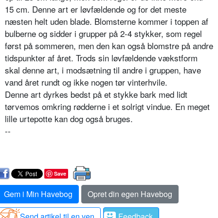
15 cm. Denne art er løvfældende og for det meste
næsten helt uden blade. Blomsterne kommer i toppen af
bulberne og sidder i grupper på 2-4 styk­ker, som regel
først på sommeren, men den kan også blomstre på andre
tidspunkter af året. Trods sin løvfældende vækstform
skal denne art, i modsætning til andre i gruppen, have
vand året rundt og ikke nogen tør vin­terhvile.
Denne art dyrkes bedst på et stykke bark med lidt
tørvemos omkring rødderne i et solrigt vindue. En meget
lille urtepotte kan dog også bruges.
--
Save
Gem i Min Havebog
Opret din egen Havebog
Send artikel til en ven
Feedback