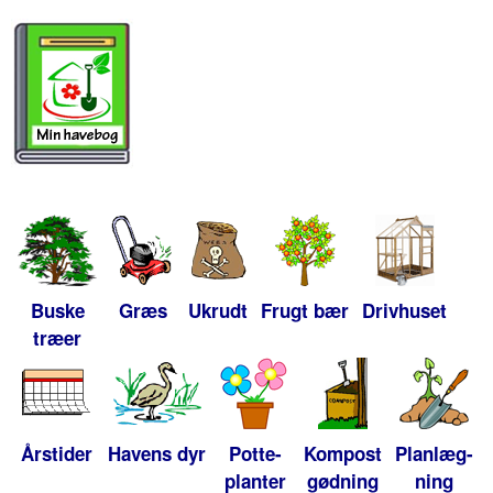
Buske
Græs
Ukrudt
Frugt bær
Drivhuset
træer
Årstider
Havens dyr
Potte-
Kompost
Planlæg-
planter
gødning
ning