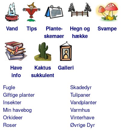
Vand
Tips
Plante-
Hegn og
Svampe
skemaer
hække
Have
Kaktus
Galleri
info
sukkulent
Fugle
Skadedyr
Giftige planter
Tulipaner
Insekter
Vandplanter
Min havebog
Varmhus
Orkideer
Vinterhave
Roser
Øvrige Dyr