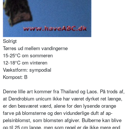
Solrigt
Tørres ud mellem vandingerne
15-25°C om sommeren
12-18°C om vinteren
Vækstform: sympodial
Kompost: B
Denne lille art kommer fra Thailand og Laos. På trods af,
at Dendrobium unicum ikke har været dyrket ret længe,
er den besværet værd, alene for den lysende orange
farve på blomsterne og den vidunderlige duft af ap­
pelsinblomst, som blomsten afgiver. Bul­berne kan blive
op til 25 cm lange, men som regel er de ikke mere end