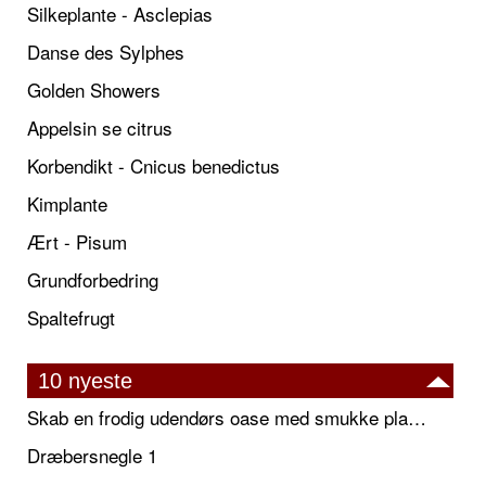
Silkeplante - Asclepias
Danse des Sylphes
Golden Showers
Appelsin se citrus
Korbendikt - Cnicus benedictus
Kimplante
Ært - Pisum
Grundforbedring
Spaltefrugt
10 nyeste
Skab en frodig udendørs oase med smukke plantekrukker og elegante espalier
Dræbersnegle 1