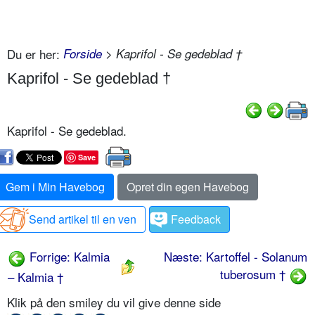
Du er her:
Forside
> Kaprifol - Se gedeblad †
Kaprifol - Se gedeblad †
Kaprifol - Se gedeblad.
Save
Gem i Min Havebog
Opret din egen Havebog
Send artikel til en ven
Feedback
Forrige: Kalmia
Næste: Kartoffel - Solanum
tuberosum †
– Kalmia †
Klik på den smiley du vil give denne side