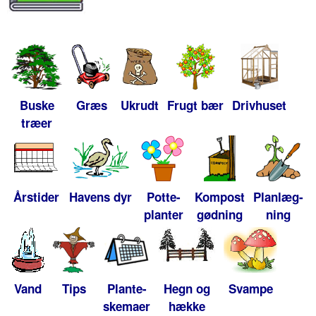
Buske
Græs
Ukrudt
Frugt bær
Drivhuset
træer
Årstider
Havens dyr
Potte-
Kompost
Planlæg-
planter
gødning
ning
Vand
Tips
Plante-
Hegn og
Svampe
skemaer
hække