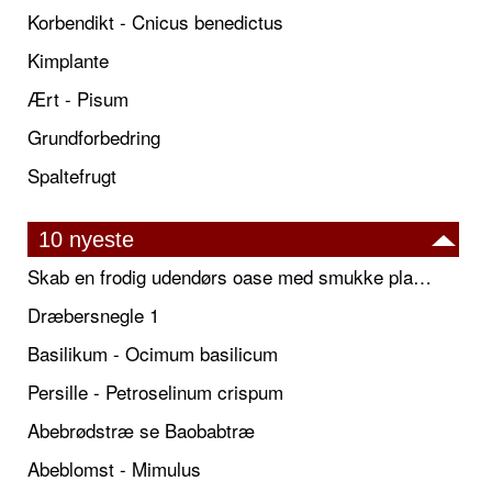
Korbendikt - Cnicus benedictus
Kimplante
Ært - Pisum
Grundforbedring
Spaltefrugt
10 nyeste
Skab en frodig udendørs oase med smukke plantekrukker og elegante espalier
Dræbersnegle 1
Basilikum - Ocimum basilicum
Persille - Petroselinum crispum
Abebrødstræ se Baobabtræ
Abeblomst - Mimulus