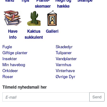
Vand
Tips
Plante-
Hegn og
Svampe
skemaer
hække
Have
Kaktus
Galleri
info
sukkulent
Fugle
Skadedyr
Giftige planter
Tulipaner
Insekter
Vandplanter
Min havebog
Varmhus
Orkideer
Vinterhave
Roser
Øvrige Dyr
Tilmeld nyhedsmail her