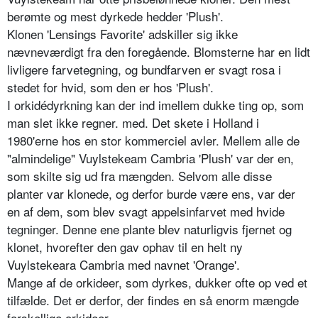
berømte og mest dyr­kede hedder 'Plush'.
Klonen 'Lensings Favorite' adskiller sig ikke
nævneværdigt fra den foregående. Blomsterne har en lidt
livligere farveteg­ning, og bundfarven er svagt rosa i
stedet for hvid, som den er hos 'Plush'.
I orkidédyrkning kan der ind imellem dukke ting op, som
man slet ikke regner. med. Det skete i Holland i
1980'erne hos en stor kommerciel avler. Mellem alle de
"almindelige" Vuylstekeam Cambria 'Plush' var der en,
som skilte sig ud fra mængden. Selvom alle disse
planter var klonede, og derfor burde være ens, var der
en af dem, som blev svagt appelsinfarvet med hvide
tegninger. Denne ene plante blev naturlig­vis fjernet og
klonet, hvorefter den gav op­hav til en helt ny
Vuylstekeara Cambria med navnet 'Orange'.
Mange af de orkideer, som dyrkes, duk­ker ofte op ved et
tilfælde. Det er derfor, der findes en så enorm mængde
forskellige orkideer.