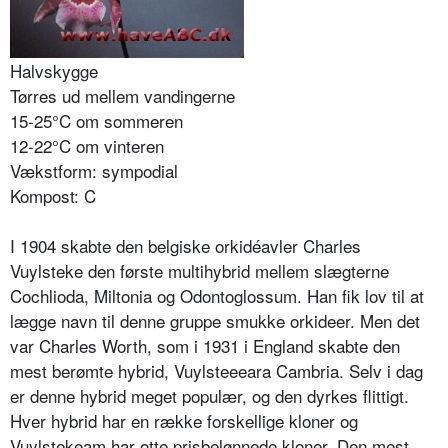
Halvskygge
Tørres ud mellem vandingerne
15-25°C om sommeren
12-22°C om vinteren
Vækstform: sympodial
Kompost: C
I 1904 skabte den belgiske orkidéavler Charles
Vuylsteke den første multihybrid mellem slægterne
Cochlioda, Miltonia og Odontoglossum. Han fik lov til at
lægge navn til denne gruppe smukke orkideer. Men det
var Charles Worth, som i 1931 i England skabte den
mest berømte hybrid, Vuylste­eeara Cambria. Selv i dag
er denne hybrid meget populær, og den dyrkes flittigt.
Hver hybrid har en række forskellige kloner og
Vuylstekeam har otte prisbelønne­de kloner. Den mest