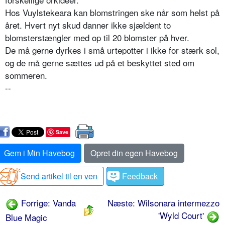
Hos Vuylstekeara kan blomstringen ske når som helst på
året. Hvert nyt skud dan­ner ikke sjældent to
blomsterstængler med op til 20 blomster på hver.
De må gerne dyrkes i små urtepotter i ikke for stærk sol,
og de må gerne sættes ud på et beskyttet sted om
sommeren.
--
Save
Gem i Min Havebog
Opret din egen Havebog
Send artikel til en ven
Feedback
Forrige: Vanda
Næste: Wilsonara intermezzo
'Wyld Court'
Blue Magic