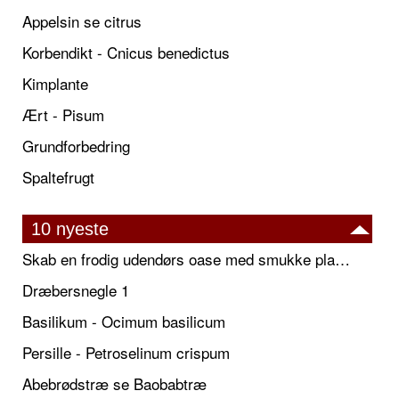
Appelsin se citrus
Korbendikt - Cnicus benedictus
Kimplante
Ært - Pisum
Grundforbedring
Spaltefrugt
10 nyeste
Skab en frodig udendørs oase med smukke plantekrukker og elegante espalier
Dræbersnegle 1
Basilikum - Ocimum basilicum
Persille - Petroselinum crispum
Abebrødstræ se Baobabtræ