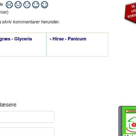
ide
mer)
g skriv kommentarer herunder
.
græs - Glyceria
• Hirse - Panicum
læsere