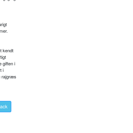
rigt
mmer.
t kendt
tigt
giften i
 i
g rajgræs
ack