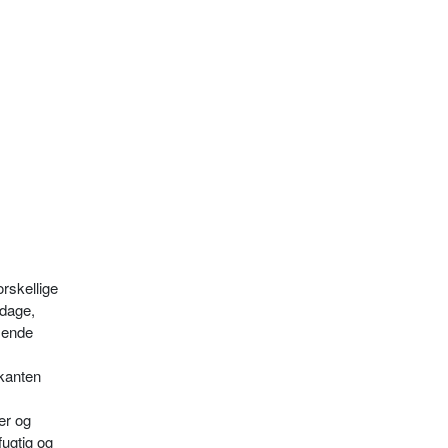
rskel­lige
 dage,
ksende
 kanten
er og
fugtig og