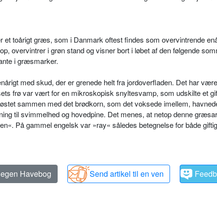
er et toårigt græs, som i Danmark oftest findes som overvin­trende enå
op, overvintrer i grøn stand og visner bort i løbet af den følgende so
ante i græsmarker.
nårigt med skud, der er grenede helt fra jordoverfladen. Det har være
ts frø var vært for en mikro­skopisk snyltesvamp, som udskilte et gif
v høstet sammen med det brød­korn, som det voksede imellem, hav­nede 
dning til svimmelhed og hovedpine. Det menes, at netop denne græsart
den«. På gammel engelsk var »ray« således betegnelse for både gifti
n egen Havebog
Send artikel til en ven
Feedb