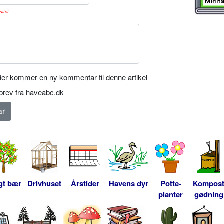
sitet.
er kommer en ny kommentar til denne artikel
rev fra haveabc.dk
gt bær
Drivhuset
Årstider
Havens dyr
Potte-
Kompos
planter
gødning