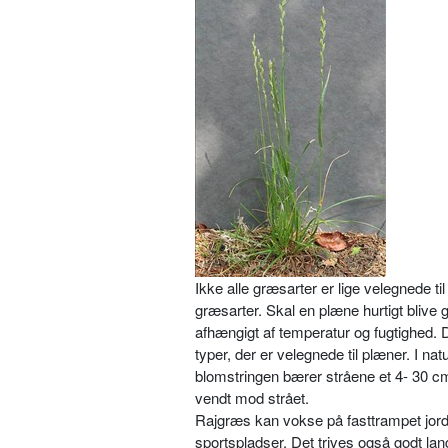
Ikke alle græsarter er lige velegnede til
græsarter. Skal en plæne hurtigt blive g
afhængigt af temperatur og fug­tighed.
typer, der er velegnede til plæner. I na
blomstringen bærer stråene et 4- 30 cm 
vendt mod strået.
Rajgræs kan vokse på fasttrampet jord ud
sportspladser. Det trives også godt lan