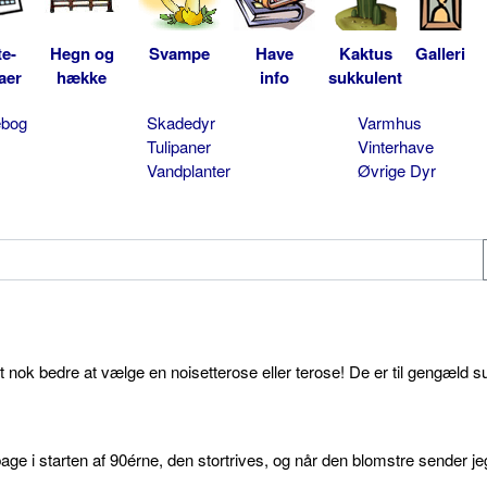
te-
Hegn og
Svampe
Have
Kaktus
Galleri
aer
hække
info
sukkulent
ebog
Skadedyr
Varmhus
Tulipaner
Vinterhave
Vandplanter
Øvrige Dyr
et nok bedre at vælge en noisetterose eller terose! De er til gengæld s
age i starten af 90érne, den stortrives, og når den blomstre sender je