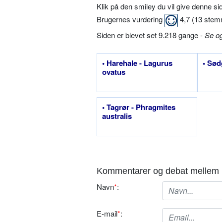
Klik på den smiley du vil give denne s
Brugernes vurdering
4,7
(
13
stem
Siden er blevet set 9.218 gange -
Se o
• Harehale - Lagurus
• Sød
ovatus
• Tagrør - Phragmites
australis
Kommentarer og debat mellem 
Navn
*
:
E-mail
*
: