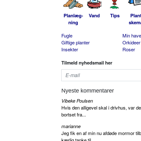
Planlæg-
Vand
Tips
Plan
ning
skem
Fugle
Min hav
Giftige planter
Orkideer
Insekter
Roser
Tilmeld nyhedsmail her
Nyeste kommentarer
Vibeke Poulsen
Hvis den alligevel skal i drivhus, var d
bortset fra...
marianne
Jeg fik en af min nu afdøde mormor tilb
kærlig tanke til...