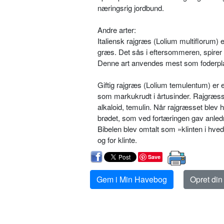
næringsrig jordbund.
Andre arter:
Italiensk rajgræs (Lolium multiflorum) 
græs. Det sås i eftersom­meren, spirer 
Denne art anvendes mest som foderpl
Giftig rajgræs (Lolium temulentum) er e
som markukrudt i årtusinder. Rajgræsse
alkaloid, temulin. Når rajgræs­set ble
brødet, som ved fortærin­gen gav anle
Bibelen blev omtalt som »klinten i hve
og for klinte.
Save
Gem i Min Havebog
Opret di