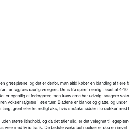
 en græsplæne, og det er derfor, man altid køber en blanding af flere fo
røn, er rajgræs særlig velegnet. Dens frø spirer nemlig i løbet af 4-10
 Det er egentlig et fodergræs; men frøavlerne har udvalgt svagere vo
turen vokser rajgræs i løse tuer. Bladene er blanke og glatte, og under
langt grønt eller let rødligt aks, hvis småaks sidder i to rækker med
en større iltindhold, og da det tåler slid, er det velegnet til legeplæn
gs veje med livlig trafik. De bedste vækstbetingelser er dog en jævnt 