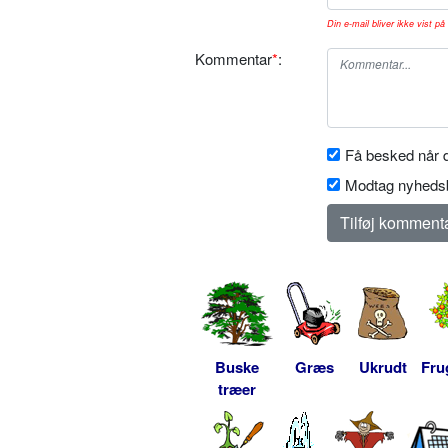
Din e-mail bliver ikke vist på 
Kommentar
*
:
Få besked når d
Modtag nyhedsb
Buske
Græs
Ukrudt
Fru
træer