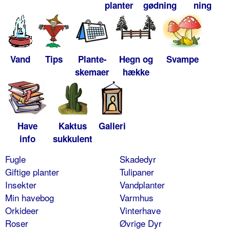
planter
gødning
ning
Vand
Tips
Plante-
Hegn og
Svampe
skemaer
hække
Have
Kaktus
Galleri
info
sukkulent
Fugle
Skadedyr
Giftige planter
Tulipaner
Insekter
Vandplanter
Min havebog
Varmhus
Orkideer
Vinterhave
Roser
Øvrige Dyr