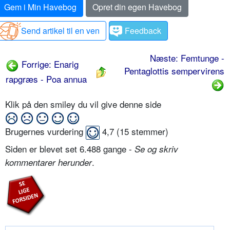
Gem i Min Havebog
Opret din egen Havebog
Send artikel til en ven
Feedback
Næste: Femtunge -
Forrige: Enarig
Pentaglottis sempervirens
rapgræs - Poa annua
Klik på den smiley du vil give denne side
Brugernes vurdering
4,7
(
15
stemmer)
Siden er blevet set 6.488 gange -
Se og skriv
.
kommentarer herunder