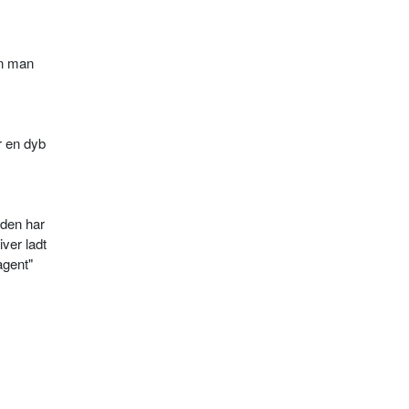
an man
r en dyb
 den har
iver ladt
agent"