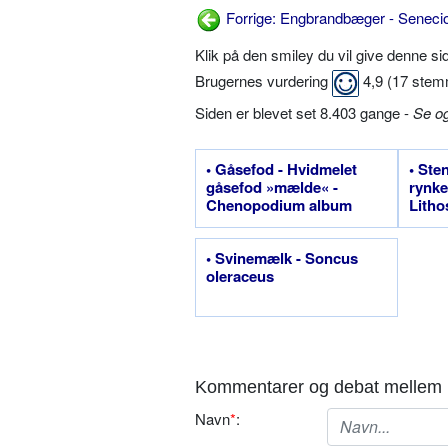
Forrige: Engbrandbæger - Seneci
Klik på den smiley du vil give denne s
Brugernes vurdering
4,9
(
17
stem
Siden er blevet set 8.403 gange -
Se o
• Gåsefod - Hvidmelet
• Ste
gåsefod »mælde« -
rynke
Chenopodium album
Lith
• Svinemælk - Soncus
oleraceus
Kommentarer og debat mellem 
Navn
*
: