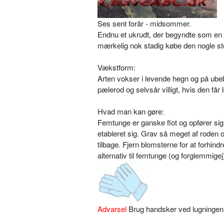
Ses sent forår - midsommer.
Endnu et ukrudt, der begyndte som en 
mærkelig nok stadig købe den nogle st
Vækstform:
Arten vokser i levende hegn og på ube
pælerod og selvsår villigt, hvis den får l
Hvad man kan gøre:
Femtunge er ganske flot og opfører sig
etableret sig. Grav så meget af roden o
tilbage. Fjern blomsterne for at forhin
alternativ til femtunge (og forglemmig
Advarsel
Brug handsker ved lugningen