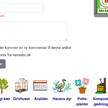
sitet.
er kommer en ny kommentar til denne artikel
rev fra haveabc.dk
gt bær
Drivhuset
Årstider
Havens dyr
Potte-
Kompos
planter
gødning