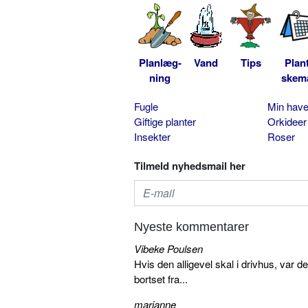
Planlæg-
Vand
Tips
Plan
ning
skem
Fugle
Min hav
Giftige planter
Orkideer
Insekter
Roser
Tilmeld nyhedsmail her
Nyeste kommentarer
Vibeke Poulsen
Hvis den alligevel skal i drivhus, var d
bortset fra...
marianne