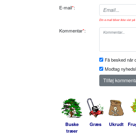
E-mail
*
:
Din e-mail bliver ikke vist på 
Kommentar
*
:
Få besked når d
Modtag nyhedsb
Buske
Græs
Ukrudt
Fru
træer