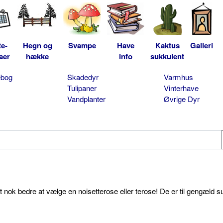
te-
Hegn og
Svampe
Have
Kaktus
Galleri
aer
hække
info
sukkulent
ebog
Skadedyr
Varmhus
Tulipaner
Vinterhave
Vandplanter
Øvrige Dyr
et nok bedre at vælge en noisetterose eller terose! De er til gengæld s