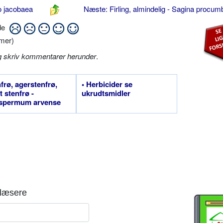
o jacobaea
Næste: Firling, almindelig - Sagina procu
ide
mer)
g skriv kommentarer herunder
.
nfrø, agerstenfrø,
• Herbicider se
t stenfrø -
ukrudtsmidler
ospermum arvense
læsere