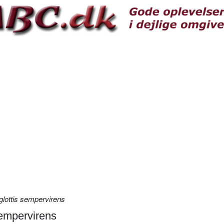
lottis sempervirens
sempervirens