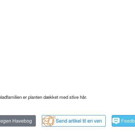
adfamilien er planten dækket med stive hår.
n egen Havebog
Send artikel til en ven
Feedb