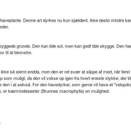
haveplante. Denne art dyrkes nu kun sjældent. Ikke desto mindre k
eder.
byggede grunde. Den kan lide sol, men kan godt tåle skygge. Den ha
ov til at blomstre.
 ikke så slemt endda, men den er ret svær at slippe af med, når først
p som muligt, da den vil vokse op igen fra hvert eneste stykke, der bl
dre den i at selvså. For den havedyrker, som gerne vil have et "velopdr
ej), er kærmindesøster (Brunnes macrophylla) en mulighed.
.