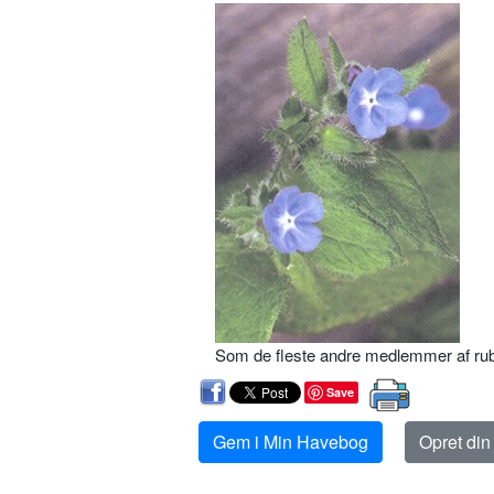
Som de fleste andre medlemmer af rubl
Save
Gem i Min Havebog
Opret di