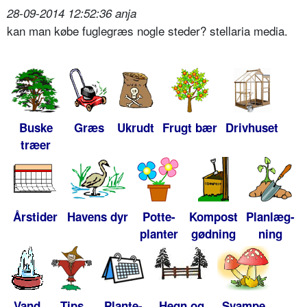
28-09-2014 12:52:36 anja
kan man købe fuglegræs nogle steder? stellaria media.
Buske
Græs
Ukrudt
Frugt bær
Drivhuset
træer
Årstider
Havens dyr
Potte-
Kompost
Planlæg-
planter
gødning
ning
Vand
Tips
Plante-
Hegn og
Svampe