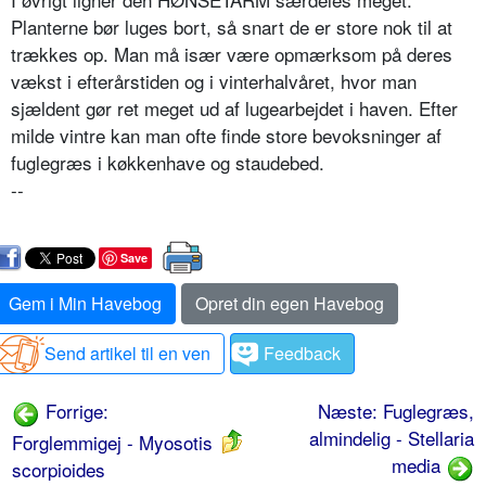
Planterne bør luges bort, så snart de er store nok til at
trækkes op. Man må især være opmærksom på deres
vækst i efterårstiden og i vinterhalvåret, hvor man
sjældent gør ret meget ud af lugearbejdet i haven. Efter
milde vintre kan man ofte finde store bevoksninger af
fuglegræs i køkkenhave og staudebed.
--
Save
Gem i Min Havebog
Opret din egen Havebog
Send artikel til en ven
Feedback
Forrige:
Næste: Fuglegræs,
almindelig - Stellaria
Forglemmigej - Myosotis
media
scorpioides