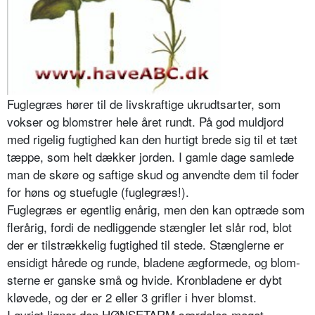
Fuglegræs hører til de livskraftige ukrudtsarter, som
vokser og blomstrer hele året rundt. På god muldjord
med rigelig fugtighed kan den hurtigt bre­de sig til et tæt
tæppe, som helt dækker jorden. I gamle dage samlede
man de skøre og saftige skud og anvendte dem til foder
for høns og stuefugle (fuglegræs!).
Fuglegræs er egentlig enårig, men den kan optræde som
flerårig, fordi de nedliggende stængler let slår rod, blot
der er tilstrækkelig fugtighed til ste­de. Stænglerne er
ensidigt hårede og runde, bladene ægformede, og blom­
sterne er ganske små og hvide. Kronbladene er dybt
kløvede, og der er 2 eller 3 grifler i hver blomst.
I øvrigt ligner den HØNSETARM særdeles meget.