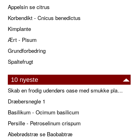
Appelsin se citrus
Korbendikt - Cnicus benedictus
Kimplante
Ært - Pisum
Grundforbedring
Spaltefrugt
10 nyeste
Skab en frodig udendørs oase med smukke plantekrukker og elegante espalier
Dræbersnegle 1
Basilikum - Ocimum basilicum
Persille - Petroselinum crispum
Abebrødstræ se Baobabtræ