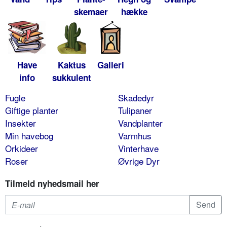
skemaer
hække
Have
Kaktus
Galleri
info
sukkulent
Fugle
Skadedyr
Giftige planter
Tulipaner
Insekter
Vandplanter
Min havebog
Varmhus
Orkideer
Vinterhave
Roser
Øvrige Dyr
Tilmeld nyhedsmail her