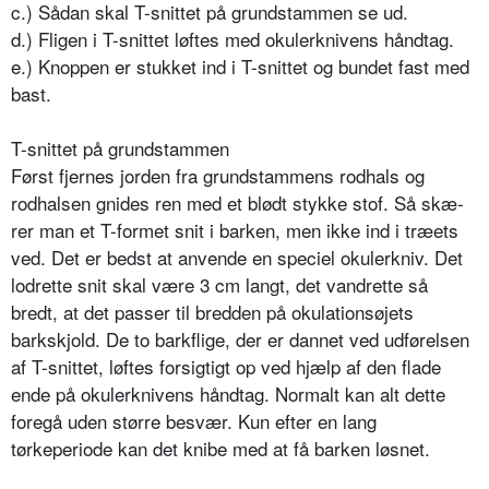
c.) Sådan skal T-snittet på grundstammen se ud.
d.) Fligen i T-snittet løftes med okulerknivens håndtag.
e.) Knoppen er stukket ind i T-snittet og bundet fast med
bast.
T-snittet på grundstammen
Først fjernes jorden fra grundstammens rodhals og
rodhalsen gnides ren med et blødt stykke stof. Så skæ­
rer man et T-formet snit i barken, men ikke ind i træets
ved. Det er bedst at anvende en speciel okulerkniv. Det
lodrette snit skal være 3 cm langt, det vandrette så
bredt, at det passer til bredden på okulationsøjets
barkskjold. De to barkflige, der er dannet ved udførel­sen
af T-snittet, løftes forsigtigt op ved hjælp af den flade
ende på okulerknivens håndtag. Normalt kan alt dette
foregå uden større besvær. Kun efter en lang
tørkeperiode kan det knibe med at få barken løsnet.