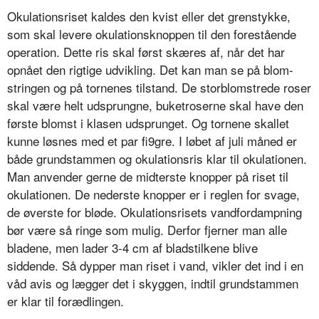
Okulationsriset kaldes den kvist eller det grenstykke,
som skal levere okulationsknoppen til den forestående
operation. Dette ris skal først skæres af, når det har
opnået den rigtige udvikling. Det kan man se på blom­
stringen og på tornenes tilstand. De storblomstrede roser
skal være helt udsprungne, buketroserne skal have den
første blomst i klasen udsprunget. Og torne­ne skallet
kunne løsnes med et par fi9gre. I løbet af juli måned er
både grundstammen og okulationsris klar til okulationen.
Man anvender gerne de midterste knop­per på riset til
okulationen. De nederste knopper er i reglen for svage,
de øverste for bløde. Okulationsrisets vandfordampning
bør være så ringe som mulig. Der­for fjerner man alle
bladene, men lader 3-4 cm af bladstilkene blive
siddende. Så dypper man riset i vand, vikler det ind i en
våd avis og lægger det i skyg­gen, indtil grundstammen
er klar til forædlingen.