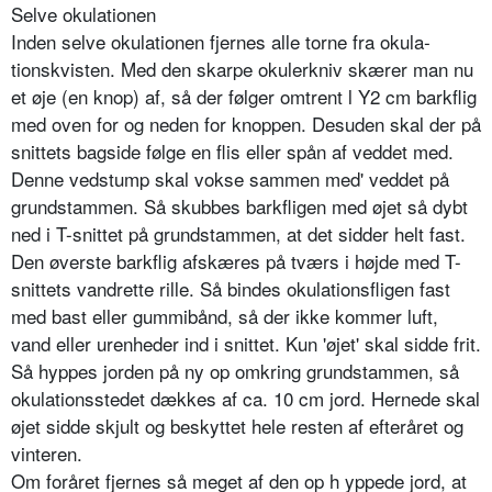
Selve okulationen
Inden selve okulationen fjernes alle torne fra okula­
tionskvisten. Med den skarpe okulerkniv skærer man nu
et øje (en knop) af, så der følger omtrent l Y2 cm barkflig
med oven for og neden for knoppen. Desuden skal der på
snittets bagside følge en flis eller spån af veddet med.
Denne vedstump skal vokse sammen med' veddet på
grundstammen. Så skubbes barkfligen med øjet så dybt
ned i T-snittet på grundstammen, at det sidder helt fast.
Den øverste barkflig afskæres på tværs i højde med T-
snittets vandrette rille. Så bindes okula­tionsfligen fast
med bast eller gummibånd, så der ikke kommer luft,
vand eller urenheder ind i snittet. Kun 'øjet' skal sidde frit.
Så hyppes jorden på ny op omkring grundstammen, så
okulationsstedet dækkes af ca. 10 cm jord. Hernede skal
øjet sidde skjult og beskyttet hele resten af efteråret og
vinteren.
Om foråret fjernes så meget af den op h yppede jord, at