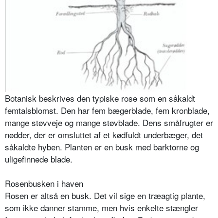
Botanisk beskrives den typiske rose som en såkaldt
femtalsblomst. Den har fem bægerblade, fem kronbla­de,
mange støvveje og mange støvblade. Dens småfrug­ter er
nødder, der er omsluttet af et kødfuldt under­bæger, det
såkaldte hyben. Planten er en busk med barktorne og
uligefinnede blade.
Rosenbusken i haven
Rosen er altså en busk. Det vil sige en træagtig plante,
som ikke danner stamme, men hvis enkelte stængler