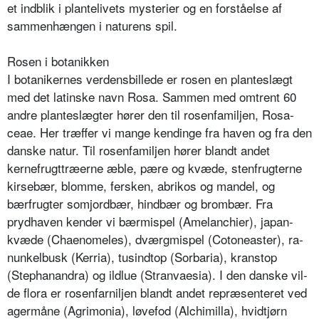
et indblik i plantelivets mysterier og en forstå­else af
sammenhængen i naturens spil.
Rosen i botanikken
I botanikernes verdensbillede er rosen en planteslægt
med det latinske navn Rosa. Sammen med omtrent 60
andre planteslægter hører den til rosenfamiljen, Rosa­
ceae. Her træffer vi mange kendinge fra haven og fra den
danske natur. Til rosenfamiljen hører blandt an­det
kernefrugttræerne æble, pære og kvæde, stenfrug­terne
kirsebær, blomme, fersken, abrikos og mandel, og
bærfrugter somjordbær, hindbær og brombær. Fra
prydhaven kender vi bærmispel (Amelanchier), japan­
kvæde (Chaenomeles), dværgmispel (Cotoneaster), ra­
nunkelbusk (Kerria), tusindtop (Sorbaria), kranstop
(Stephanandra) og ildlue (Stranvaesia). I den danske vil­
de flora er rosenfarniljen blandt andet repræsenteret ved
agermåne (Agrimonia), løvefod (Alchimilla), hvid­tjørn