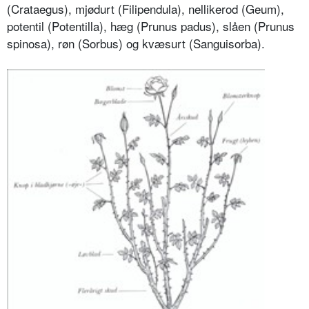
(Crataegus), mjødurt (Filipendula), nellikerod (Ge­um),
potentil (Potentilla), hæg (Prunus padus), slåen (Prunus
spinosa), røn (Sorbus) og kvæsurt (Sanguisorba).