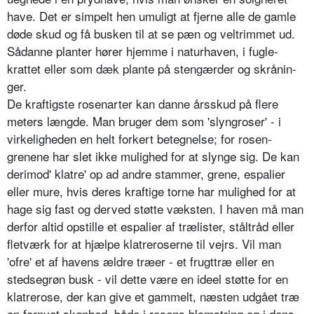
have. Det er simpelt hen umuligt at fjerne alle de gamle
døde skud og få busken til at se pæn og veltrimmet ud.
Sådanne planter hører hjemme i naturhaven, i fugle­
krattet eller som dæk plante på stengærder og skrånin­
ger.
De kraftigste rosenarter kan danne årsskud på flere
meters længde. Man bruger dem som 'slyngroser' - i
virkeligheden en helt forkert betegnelse; for rosen­
grenene har slet ikke mulighed for at slynge sig. De kan
derimod' klatre' op ad andre stammer, grene, espalier
eller mure, hvis deres kraftige torne har mulighed for at
hage sig fast og derved støtte væksten. I haven må man
derfor altid opstille et espalier af trælister, ståltråd eller
fletværk for at hjælpe klatreroserne til vejrs. Vil man
'ofre' et af havens ældre træer - et frugttræ eller en
stedsegrøn busk - vil dette være en ideel støtte for en
klatrerose, der kan give et gammelt, næsten udgået træ
en fornyet skønhed, både i rosens blomstring og i dens