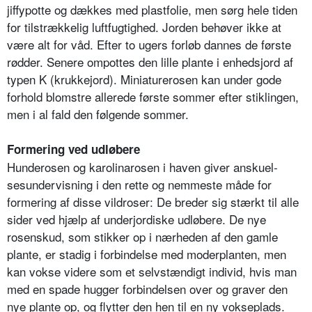
jiffypotte og dækkes med plastfolie, men sørg hele tiden
for tilstrækkelig luftfugtighed. Jorden behøver ikke at
være alt for våd. Efter to ugers forløb dannes de første
rødder. Senere ompottes den lille plante i enhedsjord af
typen K (krukkejord). Miniatu­rerosen kan under gode
forhold blomstre allerede første sommer efter stiklingen,
men i al fald den føl­gende sommer.
Formering ved udløbere
Hunderosen og karolinarosen i haven giver anskuel­
sesundervisning i den rette og nemmeste måde for
formering af disse vildroser: De breder sig stærkt til alle
sider ved hjælp af underjordiske udløbere. De nye
rosenskud, som stikker op i nærheden af den gamle
plante, er stadig i forbindelse med moderplanten, men
kan vokse videre som et selvstændigt individ, hvis man
med en spade hugger forbindelsen over og graver den
nye plante op, og flytter den hen til en ny vokseplads.