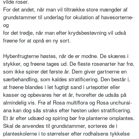
vilde roser.
For det andet, når man vil tiltrække store mængder af
grundstammer til underlag for oku­lation af havesorterne-
og
for det tredje, når man efter krydsbestøvning vil udså
frøene for at opnå en ny sort.
Hybenfrugterne høstes, når de er modne. De skæres i
stykker, og frøene tages ud. De fleste rosenarter har frø,
som ikke spirer det første år. Dem giver gartnerne en
særbehandling, som kaldes stratificering. Den består i,
at frøene blandes i let fugtigt sand i urtepotter eller
kasser og opbevares her et år, hvorefter de udsås på
almindelig vis. Frø af Rosa multiflora og Rosa unchurai­
ana kan dog sås straks efter høsten uden stratificering.
Et år efter udsæd og spiring bør frø planterne omplantes.
Skal de anvendes til grundstammer, sorteres de i
planteskolerne i to størrelser efter rodhalsens tykkelse