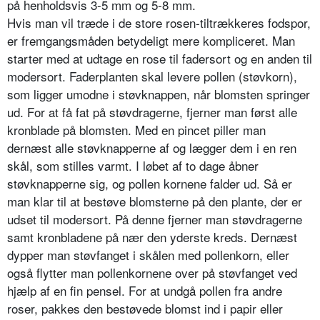
på henholdsvis 3-5 mm og 5-8 mm.
Hvis man vil træde i de store rosen-tiltrækkeres fod­spor,
er fremgangsmåden betydeligt mere komplice­ret. Man
starter med at udtage en rose til fadersort og en anden til
modersort. Faderplanten skal levere pol­len (støvkorn),
som ligger umodne i støvknappen, når blomsten springer
ud. For at få fat på støvdragerne, fjerner man først alle
kronblade på blomsten. Med en pincet piller man
dernæst alle støvknapperne af og lægger dem i en ren
skål, som stilles varmt. I løbet af to dage åbner
støvknapperne sig, og pollen kornene fal­der ud. Så er
man klar til at bestøve blomsterne på den plante, der er
udset til modersort. På denne fjerner man støvdragerne
samt kronbladene på nær den yderste kreds. Dernæst
dypper man støvfanget i skålen med pollenkorn, eller
også flytter man pollenkornene over på støvfanget ved
hjælp af en fin pensel. For at undgå pollen fra andre
roser, pakkes den bestøvede blomst ind i papir eller