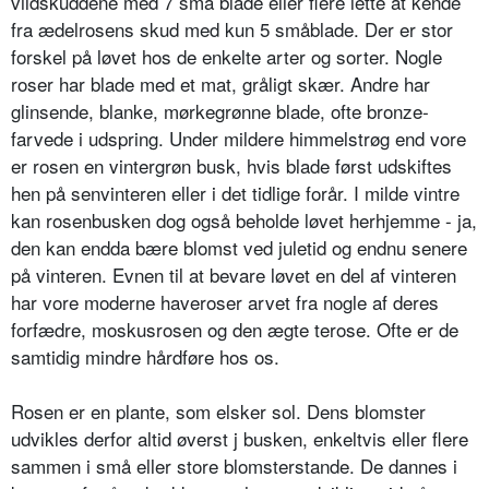
vildskuddene med 7 små blade eller flere lette at kende
fra ædelrosens skud med kun 5 småblade. Der er stor
forskel på løvet hos de enkelte arter og sorter. Nogle
roser har blade med et mat, gråligt skær. Andre har
glinsende, blanke, mørkegrønne blade, ofte bronze­
farvede i udspring. Under mildere himmelstrøg end vore
er rosen en vintergrøn busk, hvis blade først ud­skiftes
hen på senvinteren eller i det tidlige forår. I milde vintre
kan rosenbusken dog også beholde løvet herhjemme - ja,
den kan endda bære blomst ved juletid og endnu senere
på vinteren. Evnen til at bevare løvet en del af vinteren
har vore moderne haveroser arvet fra nogle af deres
forfædre, moskusrosen og den ægte terose. Ofte er de
samtidig mindre hårdføre hos os.
Rosen er en plante, som elsker sol. Dens blomster
udvik­les derfor altid øverst j busken, enkeltvis eller flere
sammen i små eller store blomsterstande. De dannes i