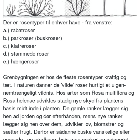
Der er rosentyper til enhver have - fra venstre:
a.) rabatroser
b.) parkroser (buskroser)
c.) klatreroser
d.) stammede roser
e.) hængeroser
Grenbygningen er hos de fleste rosentyper kraftig og
tæt. I naturen danner de 'vilde' roser hurtigt et uigen­
nemtrængeligt vildnis. Hos arter som Rosa multiflora og
Rosa helenae udvikles stadig nye skyd fra plantens
basis midt inde i planten. De gamle ranker lægger sig
hen ad jorden og dør efterhånden, mens nye ranker
lægger sig hen over dem, udvikler løv, blomstrer og
sætter frugt. Derfor er sådanne buske vanskelige eller
uegne­de i en prydhave, hvis man ønsker en soigneret