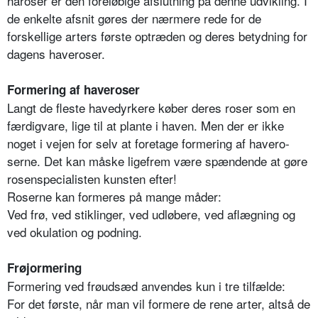
haroser er den foreløbige afslutning på denne udvik­ling. I
de enkelte afsnit gøres der nærmere rede for de
forskellige arters første optræden og deres betydning for
dagens haveroser.
Formering af haveroser
Langt de fleste havedyrkere køber deres roser som en
færdigvare, lige til at plante i haven. Men der er ikke
noget i vejen for selv at foretage formering af havero­
serne. Det kan måske ligefrem være spændende at gøre
rosenspecialisten kunsten efter!
Roserne kan formeres på mange måder:
Ved frø, ved stiklinger, ved udløbere, ved aflægning og
ved okulation og podning.
Frøjormering
Formering ved frøudsæd anvendes kun i tre tilfælde:
For det første, når man vil formere de rene arter, altså de