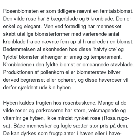
Rosenblomsten er som tidligere nævnt en femtals­blomst.
Den vilde rose har 5 bægerblade og 5 kronbla­de. Den er
enkel og elegant. Men ved forædling har mennesket
skabt utallige blomsterformer med va­rierende antal
kronblade fra de nævnte fem op til h undrede i en blomst.
Bedømmelsen af skønheden hos disse 'halvfyldte' og
'fyldte' blomster afhænger af smag og temperament.
Kronbladene i den fyldte blomst er omdannede støvblade.
Produktionen af pol­lenkorn eller blomsterstøv bliver
derved begrænset el­ler ophører, og disse haveroser vil
derfor sjældent ud­vikle hyben.
Hyben kaldes frugten hos rosenbuskene. Mange af de
vilde roser og parkroserne har store, velsmagende og
vitaminrige hyben, ikke mindst rynket rose (Rosa rugo­
sa). Både mennesker og fugle sætter stor pris på dem.
De kan dyrkes som frugtplanter i haven eller i have­