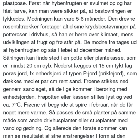
plastpose. Først når hybenfrugten er svulmet op og har
fået farve, kan man være sikker på, at bestøvningen er
lykkedes. Modningen kan vare 5-6 måneder. Den drevne
rosentiltrækker foretager altid sine krydsbestøvninger på
potteroser i drivhus, så han er herre over klimaet, mens
udviklingen af frugt og frø står på. De modne frø tages ud
af hybenfrugten og sås i løbet af december måned.
Såningen kan finde sted i en potte eller plantekasse, som
er mindst 20 cm dyb. Ne­derst lægges et 15 cm tykt lag
porøs jord, fx enhedsjord af typen P-jord (priklejord), som
dækkes med et par cm rent sand. Frøene stikkes ned
gennem sandlaget, så de lige kommer i berøring med
enhedsjorden. Frøpotten eller kassen stilles lyst og ved
ca. 7°C. Frøene vil begyn­de at spire i februar, når de får
noget mere varme. Så passes de små planter på samme
måde som andre driv­husplanter eller stueplanter med
vand og gødning. Og allerede den første sommer kan
man se resultatet af sine anstrengelser i form af den