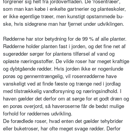
forgrener sig helt fra jordoverfladen. De 'rosentræer',
som man kan købe i enkelte gartnerier og planteskoler,
er ikke egentlige træer, men kunstigt opstammede bu­
ske, hvis sidegrene man har fjernet under udviklingen.
Rødderne har stor betydning for de 99 % af alle planter.
Rødderne holder planten fast i jorden, og det fine net af
sugerødder sørger for plantens tilførsel af vand og
opløste næringsstoffer. De vilde roser har meget kraf­tige
og dybtgående rødder. Hvis jorden ikke er nogen­lunde
porøs og gennemtrængelig, vil rosenrødderne have
vanskeligt ved at finde fæste og trænge ned i jordlag
med tilstrækkelig vandforsyning og næringsindhold. I
haven gælder det derfor om at sørge for et godt dræn og
en porøs overjord, så haveroserne får de bedst mulige
forhold for røddernes udvikling.
De forædlede roser, hvad enten det gælder tehybri­der
eller buketroser, har ofte meget svage rødder. Der­for