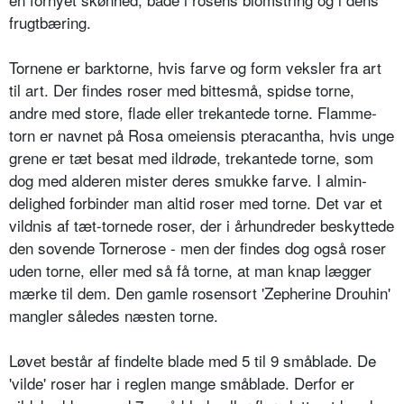
frugtbæring.
Tornene er barktorne, hvis farve og form veksler fra art
til art. Der findes roser med bittesmå, spidse torne,
andre med store, flade eller trekantede torne. Flamme­
torn er navnet på Rosa omeiensis pteracantha, hvis unge
grene er tæt besat med ildrøde, trekantede torne, som
dog med alderen mister deres smukke farve. I almin­
delighed forbinder man altid roser med torne. Det var et
vildnis af tæt-tornede roser, der i århundreder be­skyttede
den sovende Tornerose - men der findes dog også roser
uden torne, eller med så få torne, at man knap lægger
mærke til dem. Den gamle rosensort 'Ze­pherine Drouhin'
mangler således næsten torne.
Løvet består af findelte blade med 5 til 9 småblade. De
'vilde' roser har i reglen mange småblade. Derfor er