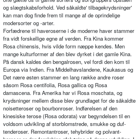
og slægtskabsforhold. Ved såkaldte' tilbagekrydsnin­ger'
kan man dog finde frem til mange af de oprindeli­ge
modersorter og -arter.
Forfædrene til haveroserne i de moderne haver stammer
fra vidt forskellige egne af verden. Fra Kina kommer
Rosa chinensis, hvis vilde form næppe kendes. Men
mange kulturformer af den blev dyrket i det gamle Kina.
På dansk kaldes den bengalrosen, vel fordi den kom til
Europa via Indien. Fra Middelhavslande­ne, Kaukasus og
Det nære østen stammer en lang række andre roser
såsom Rosa centifolia, Rosa gallica og Rosa
damascena. Fra Amerika har vi Rosa moschata, og
krydsninger mellem disse blev grundlaget for de så­kaldte
noisetteroser og bourbonroser. Indførelsen af den
kinesiske terose (Rosa odorata) var begyndelsen til en
voldsom udvikling af storblomstrede, smukke og duf­
tenderoser. Remontantroser, tehybrider og polvant­