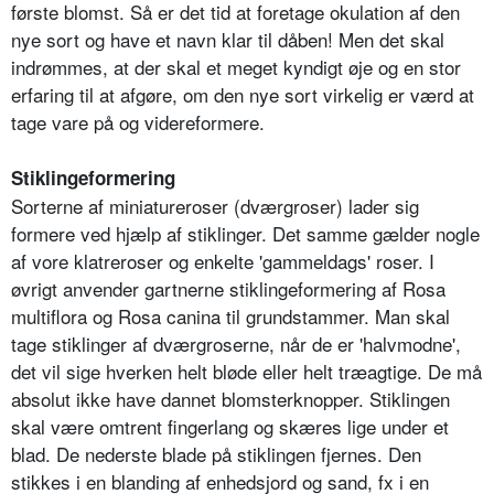
første blomst. Så er det tid at foretage okulation af den
nye sort og have et navn klar til dåben! Men det skal
indrømmes, at der skal et meget kyndigt øje og en stor
erfaring til at afgøre, om den nye sort virkelig er værd at
tage vare på og videreformere.
Stiklingeformering
Sorterne af miniatureroser (dværgroser) lader sig
formere ved hjælp af stiklinger. Det samme gælder nogle
af vore klatreroser og enkelte 'gammeldags' ro­ser. I
øvrigt anvender gartnerne stiklingeformering af Rosa
multiflora og Rosa canina til grundstammer. Man skal
tage stiklinger af dværgroserne, når de er 'halv­modne',
det vil sige hverken helt bløde eller helt træag­tige. De må
absolut ikke have dannet blomsterknop­per. Stiklingen
skal være omtrent fingerlang og skæres lige under et
blad. De nederste blade på stiklingen fjernes. Den
stikkes i en blanding af enhedsjord og sand, fx i en