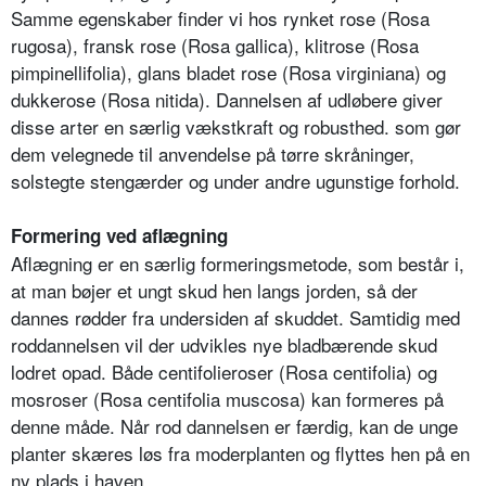
Samme egenskaber finder vi hos rynket rose (Rosa
rugosa), fransk rose (Rosa gallica), klitrose (Rosa
pimpinelli­folia), glans bladet rose (Rosa virginiana) og
dukkerose (Rosa nitida). Dannelsen af udløbere giver
disse arter en sær­lig vækstkraft og robusthed. som gør
dem velegnede til anvendelse på tørre skråninger,
solstegte stengærder og under andre ugunstige forhold.
Formering ved aflægning
Aflægning er en særlig formeringsmetode, som består i,
at man bøjer et ungt skud hen langs jorden, så der
dannes rødder fra undersiden af skuddet. Samtidig med
roddannelsen vil der udvikles nye bladbærende skud
lodret opad. Både centifolieroser (Rosa centifolia) og
mosroser (Rosa centifolia muscosa) kan formeres på
denne måde. Når rod dannelsen er færdig, kan de unge
plan­ter skæres løs fra moderplanten og flyttes hen på en
ny plads i haven.