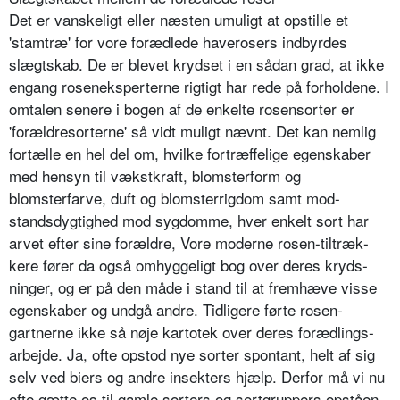
Det er vanskeligt eller næsten umuligt at opstille et
'stamtræ' for vore forædlede haverosers indbyrdes
slægtskab. De er blevet krydset i en sådan grad, at ikke
engang roseneksperterne rigtigt har rede på forhol­dene. I
omtalen senere i bogen af de enkelte rosensor­ter er
'forældresorterne' så vidt muligt nævnt. Det kan nemlig
fortælle en hel del om, hvilke fortræffelige egenskaber
med hensyn til vækstkraft, blomsterform og
blomsterfarve, duft og blomsterrigdom samt mod­
standsdygtighed mod sygdomme, hver enkelt sort har
arvet efter sine forældre, Vore moderne rosen-tiltræk­
kere fører da også omhyggeligt bog over deres kryds­
ninger, og er på den måde i stand til at fremhæve visse
egenskaber og undgå andre. Tidligere førte rosen­
gartnerne ikke så nøje kartotek over deres forædlings­
arbejde. Ja, ofte opstod nye sorter spontant, helt af sig
selv ved biers og andre insekters hjælp. Derfor må vi nu
ofte gætte os til gamle sorters og sortgruppers opståen