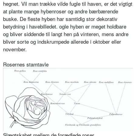
hegnet. Vil man trække vilde fugle til haven, er det vigtigt
at plante mange hybenroser og andre bærbæ­rende
buske. De fleste hyben har samtidig stor dekora­tiv
betydning i havebilledet. ogle hyben er meget holdbare
og bliver siddende til langt hen på vinteren, mens andre
bliver sorte og indskrumpede allerede i oktober eller
november.
Rosernes stamtavle
Slægtskabet mellem de forædlede roser