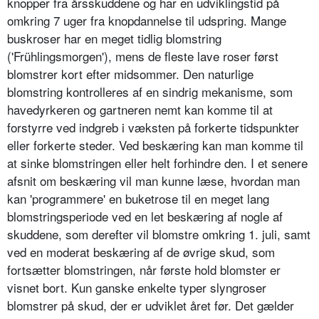
knopper fra årsskuddene og har en udviklingstid på
omkring 7 uger fra knopdannelse til udspring. Mange
buskroser har en meget tidlig blomst­ring
('Frühlingsmorgen'), mens de fleste lave roser først
blomstrer kort efter midsommer. Den naturlige
blomstring kontrolleres af en sindrig mekanisme, som
havedyrkeren og gartneren nemt kan komme til at
forstyrre ved indgreb i væksten på forkerte tidspunk­ter
eller forkerte steder. Ved beskæring kan man komme til
at sinke blomstringen eller helt forhindre den. I et senere
afsnit om beskæring vil man kunne læse, hvordan man
kan 'programmere' en buketrose til en meget lang
blomstringsperiode ved en let beskæ­ring af nogle af
skuddene, som derefter vil blomstre omkring 1. juli, samt
ved en moderat beskæring af de øvrige skud, som
fortsætter blomstringen, når første hold blomster er
visnet bort. Kun ganske enkelte typer slyngroser
blomstrer på skud, der er udviklet året før. Det gælder