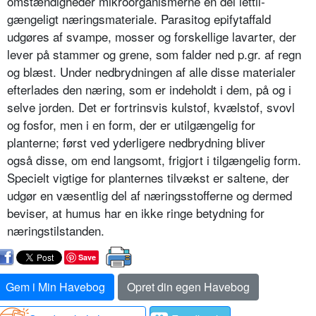
omstændighe­der mikroorganismerne en del lettil­
gængeligt næringsmateriale. Parasit­og epifytaffald
udgøres af svampe, mos­ser og forskellige lavarter, der
lever på stammer og grene, som falder ned p.gr. af regn
og blæst. Under nedbrydningen af alle disse materialer
efterlades den næring, som er indeholdt i dem, på og i
selve jorden. Det er fortrinsvis kulstof, kvælstof, svovl
og fosfor, men i en form, der er utilgængelig for
planterne; først ved yderligere nedbrydning bliver
også disse, om end langsomt, frigjort i tilgængelig form.
Specielt vigtige for planternes tilvækst er saltene, der
ud­gør en væsentlig del af næringsstoffer­ne og dermed
beviser, at humus har en ikke ringe betydning for
næringstil­standen.
Save
Gem i Min Havebog
Opret din egen Havebog