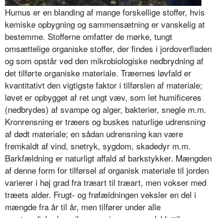
Humus er en blanding af mange for­skellige stoffer, hvis
kemiske opbyg­ning og sammensætning er vanskelig at
bestemme. Stofferne omfatter de mør­ke, tungt
omsættelige organiske stof­fer, der findes i jordoverfladen
og som opstår ved den mikrobiologiske ned­brydning af
det tilførte organiske ma­teriale. Træernes løvfald er
kvantita­tivt den vigtigste faktor i tilførslen af materiale;
løvet er opbygget af ret ungt væv, som let humificeres
(nedbrydes) af svampe og alger, bakterier, snegle m.m.
Kronrensning er træers og bus­kes naturlige udrensning
af dødt mate­riale; en sådan udrensning kan være
fremkaldt af vind, snetryk, sygdom, skadedyr m.m.
Barkfældning er natur­ligt affald af barkstykker. Mængden
af denne form for tilførsel af organisk materiale til jorden
varierer i høj grad fra træart til træart, men vokser med
træets alder. Frugt- og frøfældningen veksler en del i
mængde fra år til år, men tilfører under alle