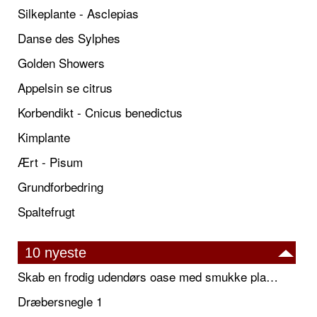
Silkeplante - Asclepias
Danse des Sylphes
Golden Showers
Appelsin se citrus
Korbendikt - Cnicus benedictus
Kimplante
Ært - Pisum
Grundforbedring
Spaltefrugt
10 nyeste
Skab en frodig udendørs oase med smukke plantekrukker og elegante espalier
Dræbersnegle 1