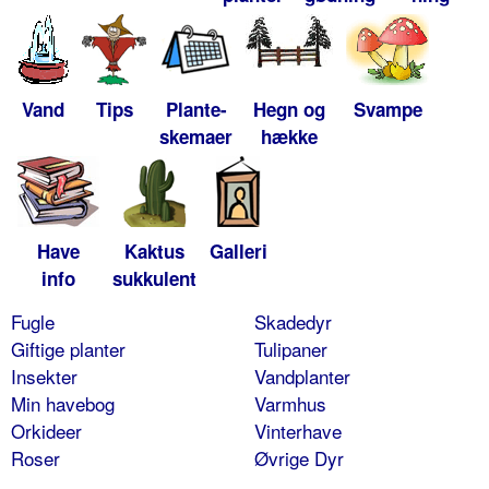
Vand
Tips
Plante-
Hegn og
Svampe
skemaer
hække
Have
Kaktus
Galleri
info
sukkulent
Fugle
Skadedyr
Giftige planter
Tulipaner
Insekter
Vandplanter
Min havebog
Varmhus
Orkideer
Vinterhave
Roser
Øvrige Dyr