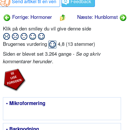
Send artikel til en ven
Feedback
Forrige: Hormoner
Næste: Hunblomst
Klik på den smiley du vil give denne side
Brugernes vurdering
4,8
(
13
stemmer)
Siden er blevet set 3.264 gange -
Se og skriv
.
kommentarer herunder
• Mikroformering
• Barkpodning