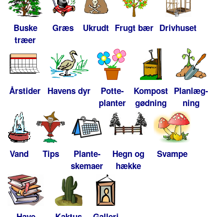
Buske
Græs
Ukrudt
Frugt bær
Drivhuset
træer
Årstider
Havens dyr
Potte-
Kompost
Planlæg-
planter
gødning
ning
Vand
Tips
Plante-
Hegn og
Svampe
skemaer
hække
Have
Kaktus
Galleri