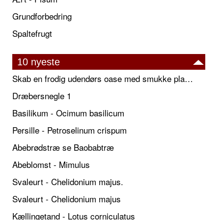
Grundforbedring
Spaltefrugt
10 nyeste
Skab en frodig udendørs oase med smukke plantekrukker og elegante espalier
Dræbersnegle 1
Basilikum - Ocimum basilicum
Persille - Petroselinum crispum
Abebrødstræ se Baobabtræ
Abeblomst - Mimulus
Svaleurt - Chelidonium majus.
Svaleurt - Chelidonium majus
Kællingetand - Lotus corniculatus