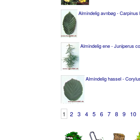
Almindelig avnbøg - Carpinus 
Almindelig ene - Juniperus 
Almindelig hassel - Corylu
1
2
3
4
5
6
7
8
9
10