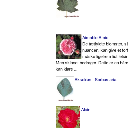
Aimable Amie
De tætfyldte blomster, s
nuancen, kan give et for
måske ligefrem lidt letsin
Men skinnet bedrager. Dette er en hår
kan klare ...
Akselrøn - Sorbus aria.
Alain