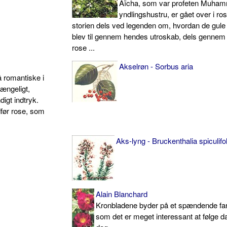
Aïcha, som var profeten Muha
yndlingshustru, er gået over i ro
storien dels ved legenden om, hvordan de gule
blev til gennem hendes utroskab, dels gennem
rose ...
Akselrøn - Sorbus aria
å romantiske i
fængeligt,
digt indtryk.
dfør rose, som
Aks-lyng - Bruckenthalia spiculifol
Alain Blanchard
Kronbladene byder på et spændende far
som det er meget interessant at følge da