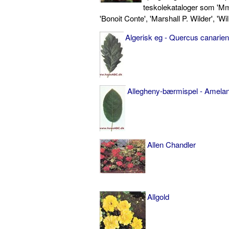
teskolekataloger som 'M
'Bonoit Conte', 'Marshall P. Wilder', 'Wi
Algerisk eg - Quercus canarien
Allegheny-bærmispel - Amelan
Allen Chandler
Allgold