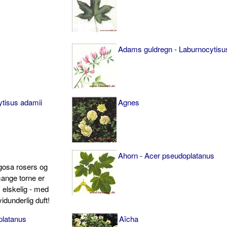
Adams guldregn - Laburnocytisu
tisus adamii
Agnes
Ahorn - Acer pseudoplatanus
gosa ro­sers og
mange torne er
 elskelig - med
dunderlig duft!
platanus
Aïcha