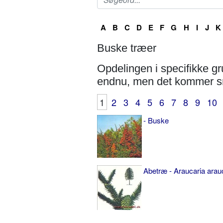
A
B
C
D
E
F
G
H
I
J
K
Buske træer
Opdelingen i specifikke g
endnu, men det kommer sna
1
2
3
4
5
6
7
8
9
10
- Buske
Abetræ - Araucaria ara