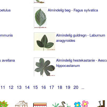
betulus
Almindelig bøg - Fagus sylvatica
communis
Almindelig guldregn - Laburnum
anagyroides
s avellana
Almindelig hestekastanie - Aesc
hippocastanum
11
12
13
14
15
16
17
18
19
20
...