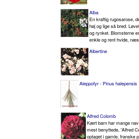
Alba
En kraftig rugosarose, d
høj og lige så bred. Løve
og rynket. Blomsterne er 
enkle og rent hvide, næs
Albertine
Aleppofyr - Pinus halepensis
Alfred Colomb
Kært barn har mange nav
mest benyttede, 'Alfred C
optaget i gamle, franske p