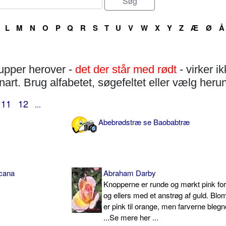
L
M
N
O
P
Q
R
S
T
U
V
W
X
Y
Z
Æ
Ø
Å
rupper herover -
det der står med rødt
- virker i
rt. Brug alfabetet, søgefeltet eller vælg her
11
12
...
Abebrødstræ se Baobabtræ
ucana
Abraham Darby
Knopperne er runde og mørkt pink fo
og ellers med et anstrøg af guld. Blo
er pink til orange, men farverne blegn
...Se mere her ...