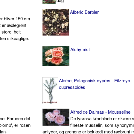
dag
Alberic Barbier
er bliver 150 cm
t er æblegrønt
store, helt
ten silkeagtige.
Alchymist
Alerce, Patagonisk cypres - Fitzroya
cupressoides
Alfred de Dalmas - Mousseline
ne. Foruden det
De lysrosa kronblade er skære 
olomb', er rosen
fineste musselin, som synonym
lan­
antyder, og grenene er beklædt med rødbrunt 