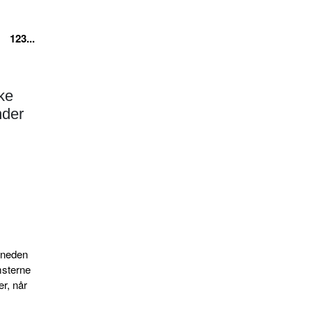
123...
kke
under
rneden
msterne
er, når