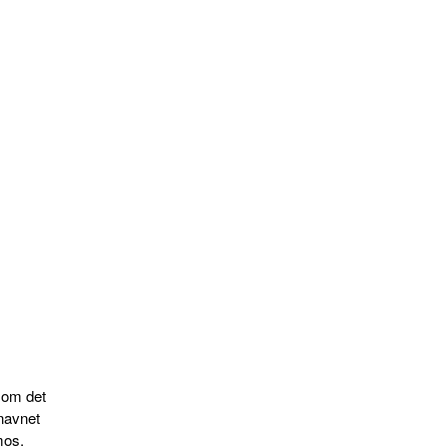
som det
navnet
mos.