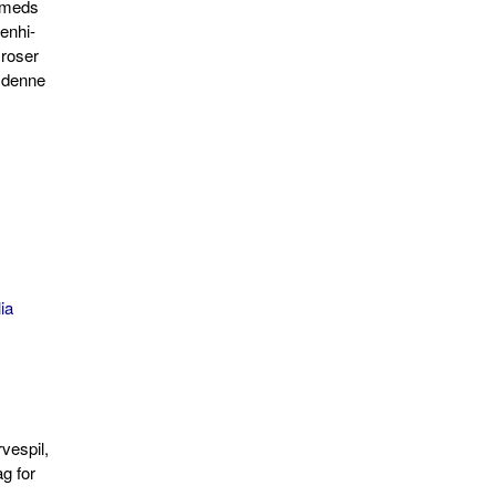
mmeds
senhi­
 roser
 denne
ia
vespil,
g for