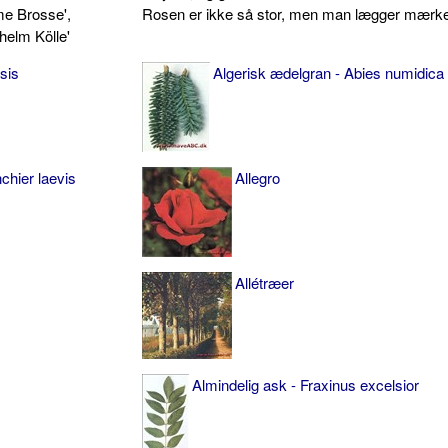
me Brosse',
Rosen er ikke så stor, men man lægger mærke t
lhelm Kölle'
sis
Algerisk ædelgran - Abies numidica
chier laevis
Allegro
Allétræer
Almindelig ask - Fraxinus excelsior