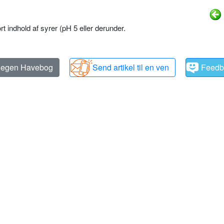
ort indhold af syrer (pH 5 eller derunder.
n egen Havebog
Send artikel til en ven
Feedb