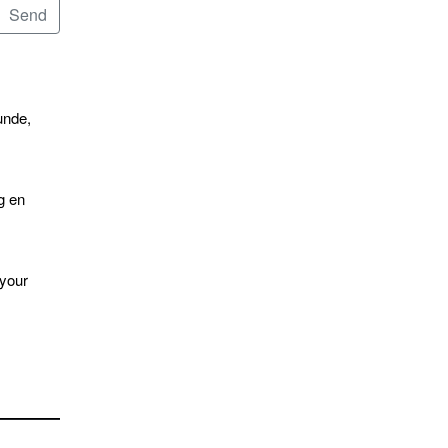
unde,
g en
 your