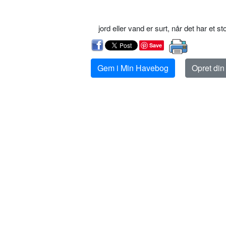
jord eller vand er surt, når det har et st
Save
Gem i Min Havebog
Opret di