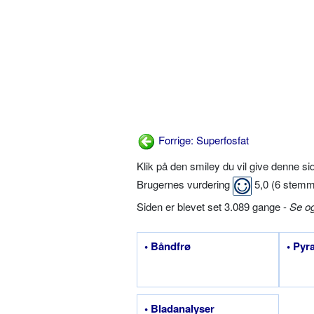
Forrige: Superfosfat
Klik på den smiley du vil give denne s
Brugernes vurdering
5,0
(
6
stemm
Siden er blevet set 3.089 gange -
Se o
• Båndfrø
• Pyr
• Bladanalyser