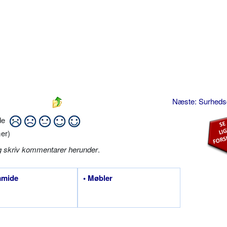
Næste: Surhed
ide
er)
g skriv kommentarer herunder
.
amide
• Møbler