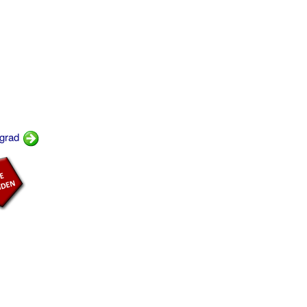
sgrad