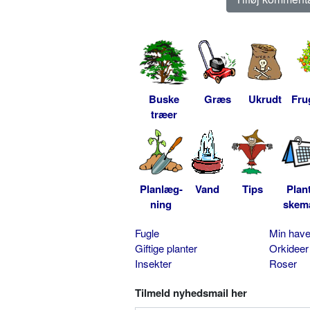
Buske
Græs
Ukrudt
Fru
træer
Planlæg-
Vand
Tips
Plan
ning
skem
Fugle
Min hav
Giftige planter
Orkideer
Insekter
Roser
Tilmeld nyhedsmail her