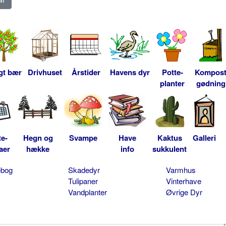
gt bær
Drivhuset
Årstider
Havens dyr
Potte-
Kompos
planter
gødning
te-
Hegn og
Svampe
Have
Kaktus
Galleri
aer
hække
info
sukkulent
ebog
Skadedyr
Varmhus
Tulipaner
Vinterhave
Vandplanter
Øvrige Dyr