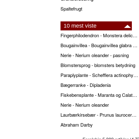
Spaltefrugt
10 mest viste
Fingerphilodendron - Monstera deliciosa - pasning
Bougainvillea - Bougainvillea glabra - pasning
Nerie - Nerium oleander - pasning
Blomstersprog - blomsters betydning
Paraplyplante - Schefflera actinophylla - pasning
Bægerranke - Dipladenia
Fiskebensplante - Maranta og Calathea - pasning
Nerie - Nerium oleander
Laurbærkirsebær - Prunus laurocerasus
Abraham Darby