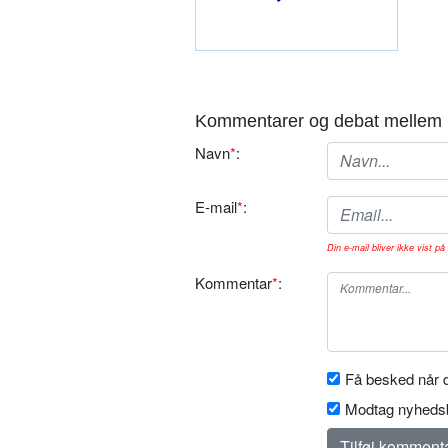
Kommentarer og debat mellem 
Navn
*
:
E-mail
*
:
Din e-mail bliver ikke vist på 
Kommentar
*
:
Få besked når d
Modtag nyhedsb