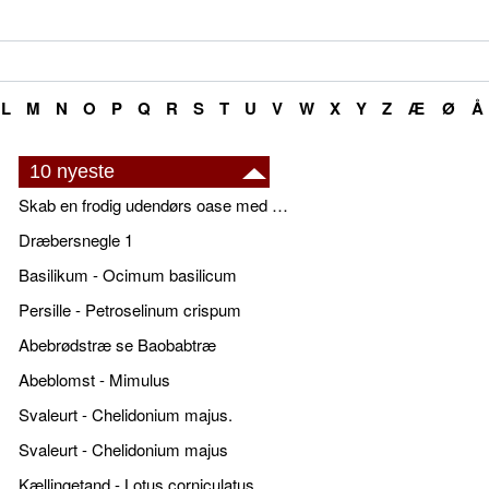
L
M
N
O
P
Q
R
S
T
U
V
W
X
Y
Z
Æ
Ø
Å
10 nyeste
Skab en frodig udendørs oase med smukke plantekrukker og elegante espalier
Dræbersnegle 1
Basilikum - Ocimum basilicum
Persille - Petroselinum crispum
Abebrødstræ se Baobabtræ
Abeblomst - Mimulus
Svaleurt - Chelidonium majus.
Svaleurt - Chelidonium majus
Kællingetand - Lotus corniculatus