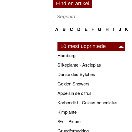
Find en artikel
A
B
C
D
E
F
G
H
I
J
K
10 mest udprintede
Hamburg
Silkeplante - Asclepias
Danse des Sylphes
Golden Showers
Appelsin se citrus
Korbendikt - Cnicus benedictus
Kimplante
Ært - Pisum
Grundforbedring