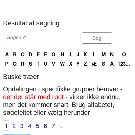
Resultat af søgning
A
B
C
D
E
F
G
H
I
J
K
L
M
N
O
P
Q
R
S
T
U
V
W
X
Y
Z
Æ
Ø
Å
123...
Buske træer
Opdelingen i specifikke grupper herover -
det der står med rødt
- virker ikke endnu,
men det kommer snart. Brug alfabetet,
søgefeltet eller vælg herunder
1
2
3
4
5
6
7
...