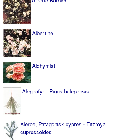
Alberic Barbier
Albertine
Alchymist
Aleppofyr - Pinus halepensis
Alerce, Patagonisk cypres - Fitzroya
cupressoides