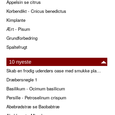
Appelsin se citrus
Korbendikt - Cnicus benedictus
Kimplante
Ært - Pisum
Grundforbedring
Spaltefrugt
10 nyeste
Skab en frodig udendørs oase med smukke plantekrukker og elegante espalier
Dræbersnegle 1
Basilikum - Ocimum basilicum
Persille - Petroselinum crispum
Abebrødstræ se Baobabtræ