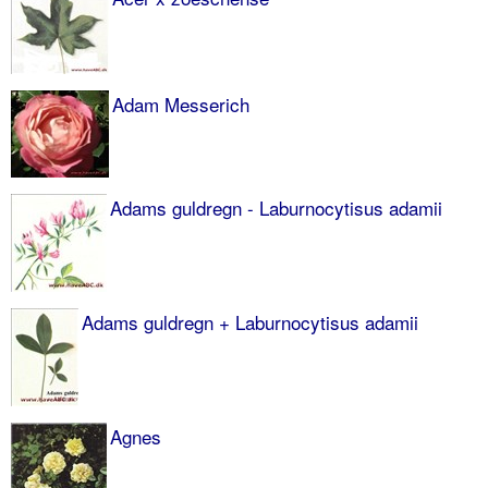
Adam Messerich
Adams guldregn - Laburnocytisus adamii
Adams guldregn + Laburnocytisus adamii
Agnes