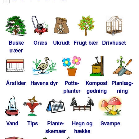
Buske
Græs
Ukrudt
Frugt bær
Drivhuset
træer
Årstider
Havens dyr
Potte-
Kompost
Planlæg-
planter
gødning
ning
Vand
Tips
Plante-
Hegn og
Svampe
skemaer
hække