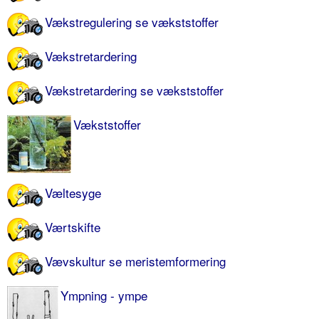
Vækstregulering se vækststoffer
Vækstretardering
Vækstretardering se vækststoffer
Vækststoffer
Væltesyge
Værtskifte
Vævskultur se meristemformering
Ympning - ympe