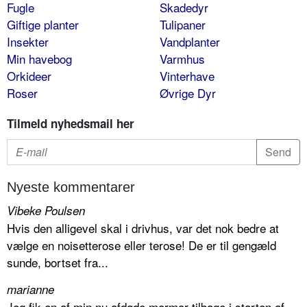
Fugle
Skadedyr
Giftige planter
Tulipaner
Insekter
Vandplanter
Min havebog
Varmhus
Orkideer
Vinterhave
Roser
Øvrige Dyr
Tilmeld nyhedsmail her
Nyeste kommentarer
Vibeke Poulsen
Hvis den alligevel skal i drivhus, var det nok bedre at
vælge en noisetterose eller terose! De er til gengæld
sunde, bortset fra...
marianne
Jeg fik en af min nu afdøde mormor tilbage i starten af