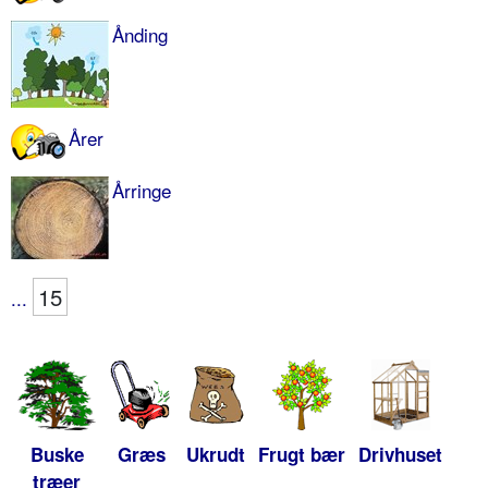
Ånding
Årer
Årringe
15
...
Buske
Græs
Ukrudt
Frugt bær
Drivhuset
træer