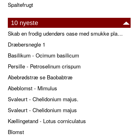
Spaltefrugt
10 nyeste
Skab en frodig udendørs oase med smukke plantekrukker og elegante espalier
Dræbersnegle 1
Basilikum - Ocimum basilicum
Persille - Petroselinum crispum
Abebrødstræ se Baobabtræ
Abeblomst - Mimulus
Svaleurt - Chelidonium majus.
Svaleurt - Chelidonium majus
Kællingetand - Lotus corniculatus
Blomst