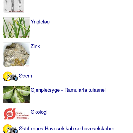
Yngleløg
Zink
Ødem
Øjenpletsyge - Ramularia tulasnei
Økologi
Østifternes Haveselskab se haveselskaber