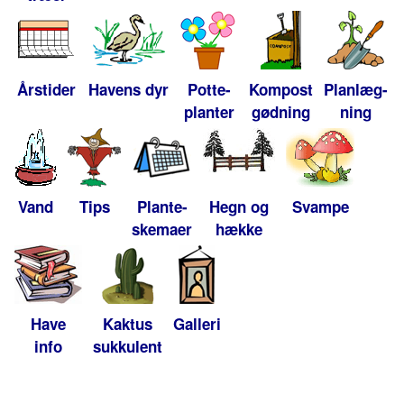
Årstider
Havens dyr
Potte-
Kompost
Planlæg-
planter
gødning
ning
Vand
Tips
Plante-
Hegn og
Svampe
skemaer
hække
Have
Kaktus
Galleri
info
sukkulent