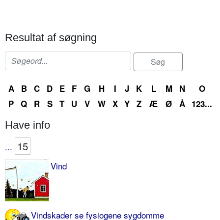
Resultat af søgning
A
B
C
D
E
F
G
H
I
J
K
L
M
N
O
P
Q
R
S
T
U
V
W
X
Y
Z
Æ
Ø
Å
123...
Have info
15
...
Vind
Vindskader se fysiogene sygdomme