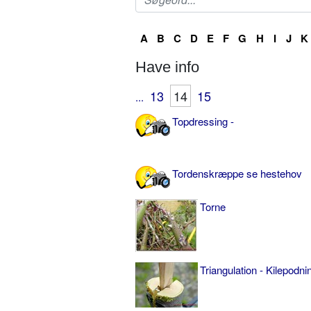
A
B
C
D
E
F
G
H
I
J
K
Have info
13
14
15
...
Topdressing -
Tordenskræppe se hestehov
Torne
Triangulation - Kilepodni