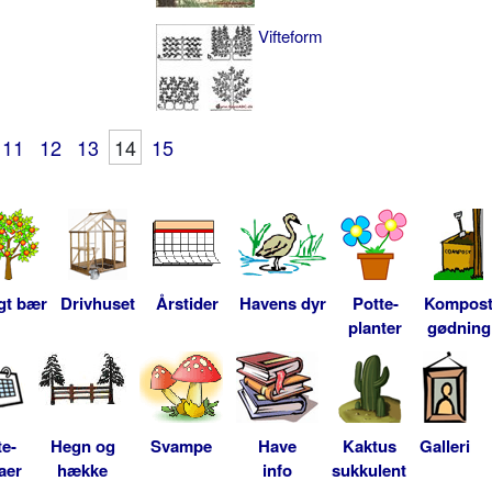
Vifteform
11
12
13
14
15
gt bær
Drivhuset
Årstider
Havens dyr
Potte-
Kompos
planter
gødning
te-
Hegn og
Svampe
Have
Kaktus
Galleri
aer
hække
info
sukkulent