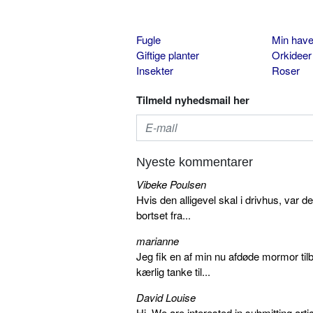
Fugle
Min hav
Giftige planter
Orkideer
Insekter
Roser
Tilmeld nyhedsmail her
Nyeste kommentarer
Vibeke Poulsen
Hvis den alligevel skal i drivhus, var d
bortset fra...
marianne
Jeg fik en af min nu afdøde mormor tilb
kærlig tanke til...
David Louise
Hi, We are interested in submitting arti