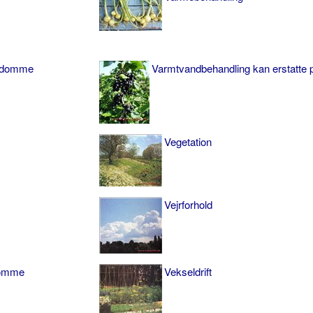
ygdomme
Varmtvandbehandling kan erstatte p
Vegetation
Vejrforhold
domme
Vekseldrift