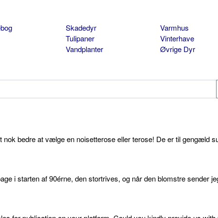
ebog
Skadedyr
Varmhus
Tulipaner
Vinterhave
Vandplanter
Øvrige Dyr
et nok bedre at vælge en noisetterose eller terose! De er til gengæld s
age i starten af 90érne, den stortrives, og når den blomstre sender je
cles for publication on your platform. Could you kindly provide us with