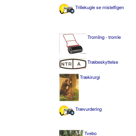
Trillekugle se mistelfigen
Tromling - tromle
Træbeskyttelse
Trækirurgi
Trævurdering
Tvebo