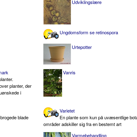
Udviklingslære
Ungdomsform se retinospora
Urtepotter
mark
Vanris
lanter.
over planter, der
 uønskede i
Varietet
 brogede blade
En plante som kun på uvæsentlige bot
områder adskiller sig fra en bestemt art
Varmebehandling