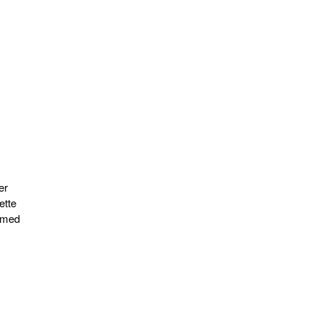
er
ætte
t med