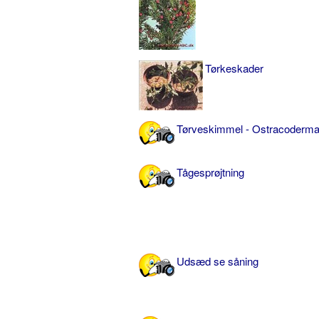
Tørkeskader
Tørveskimmel - Ostracoderm
Tågesprøjtning
Udsæd se såning