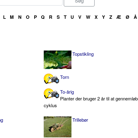
L
M
N
O
P
Q
R
S
T
U
V
W
X
Y
Z
Æ
Ø
Å
Topstikling
Torn
To-årig
Planter der bruger 2 år til at gennemlø
cyklus
ng
Trillebør