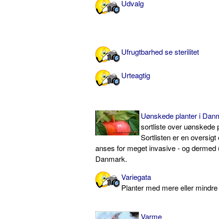
Udvalg
Ufrugtbarhed se sterilitet
Urteagtig
Uønskede planter i Dan
sortliste over uønskede p
Sortlisten er en oversigt 
anses for meget invasive - og dermed
Danmark.
Variegata
Planter med mere eller mindre
Varme