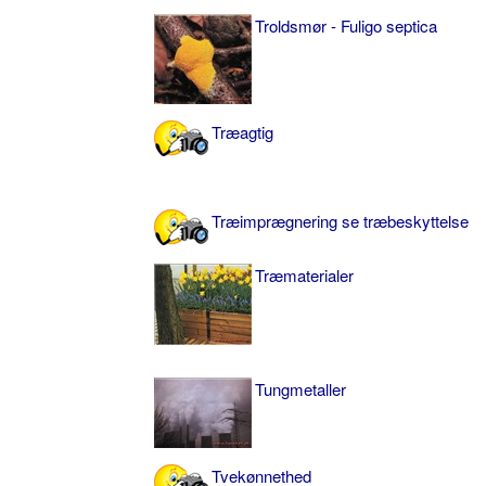
Troldsmør - Fuligo septica
Træagtig
Træimprægnering se træbeskyttelse
Træmaterialer
Tungmetaller
Tvekønnethed