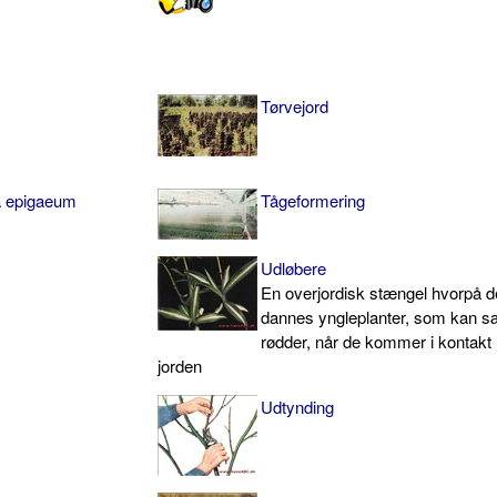
Tørvejord
a epigaeum
Tågeformering
Udløbere
En overjordisk stængel hvorpå d
dannes yngleplanter, som kan s
rødder, når de kommer i kontak
jorden
Udtynding