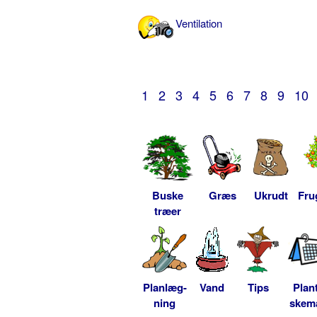
Ventilation
1
2
3
4
5
6
7
8
9
10
Buske
Græs
Ukrudt
Fru
træer
Planlæg-
Vand
Tips
Plan
ning
skem