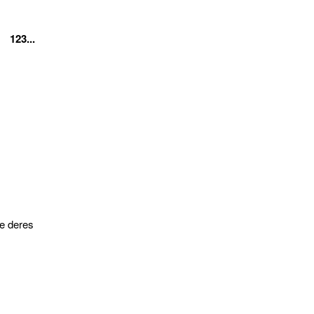
123...
be deres