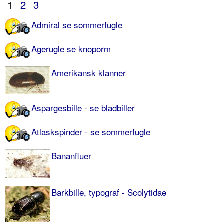
1
2
3
Admiral se sommerfugle
Agerugle se knoporm
Amerikansk klanner
Aspargesbille - se bladbiller
Atlaskspinder - se sommerfugle
Bananfluer
Barkbille, typograf - Scolytidae