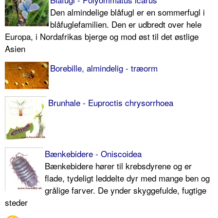
Den almindelige blåfugl er en sommerfugl i
blåfuglefamilien. Den er udbredt over hele
Europa, i Nordafrikas bjerge og mod øst til det østlige
Asien
Borebille, almindelig - træorm
Brunhale - Euproctis chrysorrhoea
Bænkebidere - Oniscoidea
Bænkebidere hører til krebsdyrene og er
flade, tydeligt leddelte dyr med mange ben og
grålige farver. De ynder skyggefulde, fugtige
steder