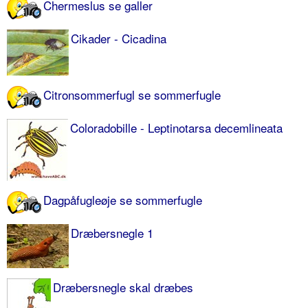
Chermeslus se galler
Cikader - Cicadina
Citronsommerfugl se sommerfugle
Coloradobille - Leptinotarsa decemli­neata
Dagpåfugleøje se sommerfugle
Dræbersnegle 1
Dræbersnegle skal dræbes