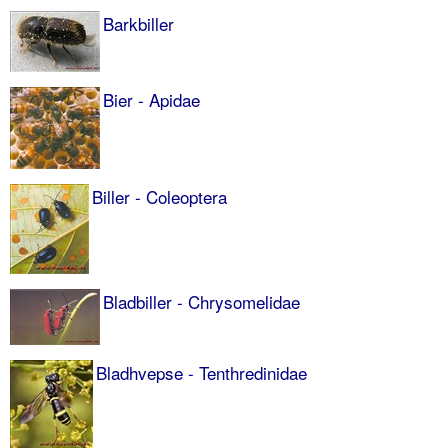
Barkbiller
Bier - Apidae
Biller - Coleoptera
Bladbiller - Chrysomelidae
Bladhvepse - Tenthredinidae