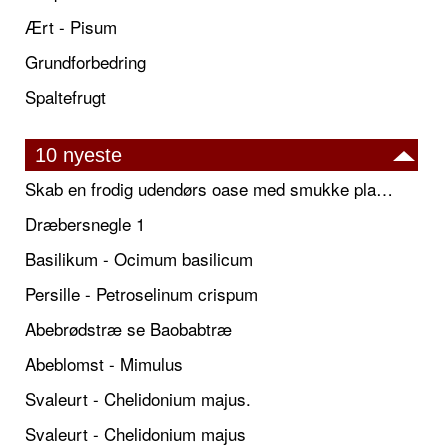
Ært - Pisum
Grundforbedring
Spaltefrugt
10 nyeste
Skab en frodig udendørs oase med smukke plantekrukker og elegante espalier
Dræbersnegle 1
Basilikum - Ocimum basilicum
Persille - Petroselinum crispum
Abebrødstræ se Baobabtræ
Abeblomst - Mimulus
Svaleurt - Chelidonium majus.
Svaleurt - Chelidonium majus