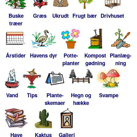
Buske
Græs
Ukrudt
Frugt bær
Drivhuset
træer
Årstider
Havens dyr
Potte-
Kompost
Planlæg-
planter
gødning
ning
Vand
Tips
Plante-
Hegn og
Svampe
skemaer
hække
Have
Kaktus
Galleri