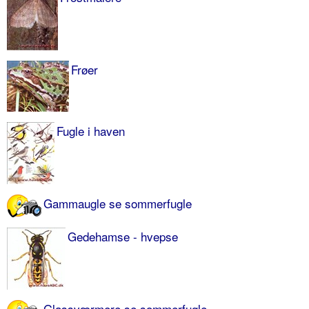
Frøer
Fugle i haven
Gammaugle se sommerfugle
Gedehamse - hvepse
Glassværmere se sommerfugle