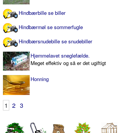
Hindbærbille se biller
Hindbærmøl se sommerfugle
Hindbærsnudebille se snudebiller
Hjemmelavet sneglefælde.
Meget effektiv og så er det ugiftigt
Honning
1
2
3