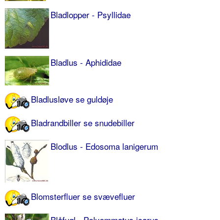
Bladlopper - Psyllidae
Bladlus - Aphididae
Bladlusløve se guldøje
Bladrandbiller se snudebiller
Blodlus - Edosoma lanigerum
Blomsterfluer se svævefluer
Blåfugl - Polyommatus icarus