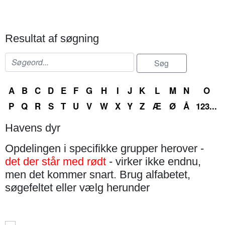
Resultat af søgning
A
B
C
D
E
F
G
H
I
J
K
L
M
N
O
P
Q
R
S
T
U
V
W
X
Y
Z
Æ
Ø
Å
123...
Havens dyr
Opdelingen i specifikke grupper herover -
det der står med rødt
- virker ikke endnu,
men det kommer snart. Brug alfabetet,
søgefeltet eller vælg herunder