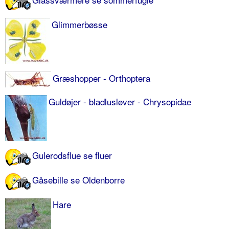
Glimmerbøsse
Græshopper - Orthoptera
Guldøjer - bladlusløver - Chrysopidae
Gulerodsflue se fluer
Gåsebille se Oldenborre
Hare