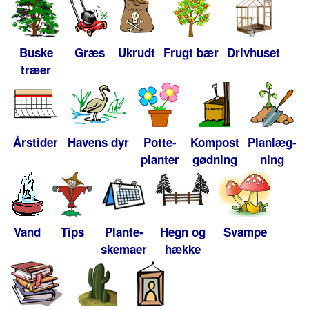
Buske
Græs
Ukrudt
Frugt bær
Drivhuset
træer
Årstider
Havens dyr
Potte-
Kompost
Planlæg-
planter
gødning
ning
Vand
Tips
Plante-
Hegn og
Svampe
skemaer
hække