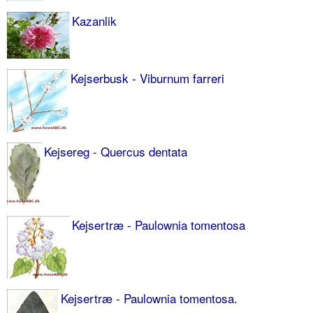
Kazanlik
Kejserbusk - Viburnum farreri
Kejsereg - Quercus dentata
Kejsertræ - Paulownia tomentosa
Kejsertræ - Paulownia tomentosa.