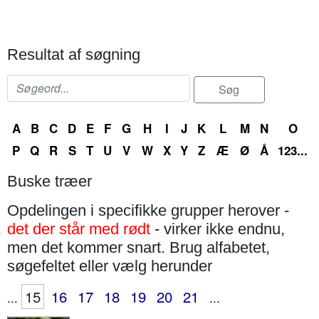
Resultat af søgning
A
B
C
D
E
F
G
H
I
J
K
L
M
N
O
P
Q
R
S
T
U
V
W
X
Y
Z
Æ
Ø
Å
123...
Buske træer
Opdelingen i specifikke grupper herover -
det der står med rødt
- virker ikke endnu,
men det kommer snart. Brug alfabetet,
søgefeltet eller vælg herunder
15
16
17
18
19
20
21
...
...