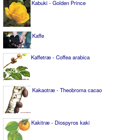
Kabuki - Golden Prince
Kaffe
Kaffetræ - Coffea arabica
Kakaotræ - Theobroma cacao
Kakitræ - Diospyros kaki