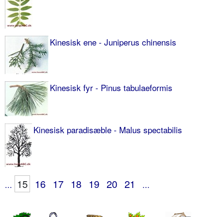
Kinesisk ene - Juniperus chinensis
Kinesisk fyr - Pinus tabulaeformis
Kinesisk paradisæble - Malus spectabilis
15
16
17
18
19
20
21
...
...