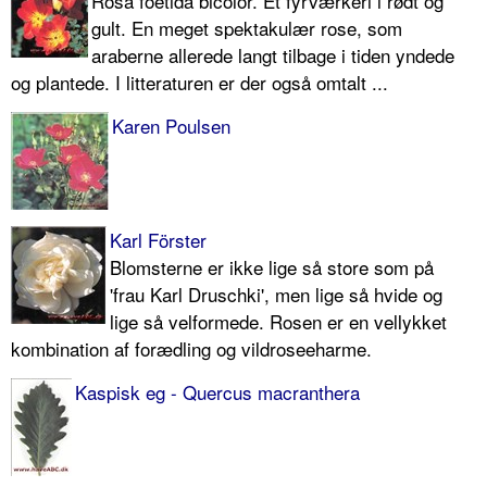
Rosa foetida bicolor. Et fyrværkeri i rødt og
gult. En meget spektakulær rose, som
araberne allere­de langt tilbage i tiden yndede
og plan­tede. I litteraturen er der også omtalt ...
Karen Poulsen
Karl Förster
Blomsterne er ikke lige så store som på
'frau Karl Druschki', men lige så hvide og
lige så velformede. Rosen er en vel­lykket
kombination af forædling og vildroseeharme.
Kaspisk eg - Quercus macranthera