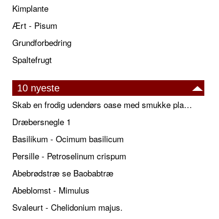
Kimplante
Ært - Pisum
Grundforbedring
Spaltefrugt
10 nyeste
Skab en frodig udendørs oase med smukke plantekrukker og elegante espalier
Dræbersnegle 1
Basilikum - Ocimum basilicum
Persille - Petroselinum crispum
Abebrødstræ se Baobabtræ
Abeblomst - Mimulus
Svaleurt - Chelidonium majus.