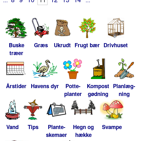
Buske
Græs
Ukrudt
Frugt bær
Drivhuset
træer
Årstider
Havens dyr
Potte-
Kompost
Planlæg-
planter
gødning
ning
Vand
Tips
Plante-
Hegn og
Svampe
skemaer
hække