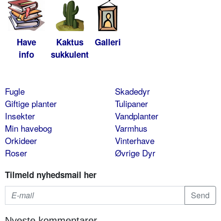
Have
Kaktus
Galleri
info
sukkulent
Fugle
Skadedyr
Giftige planter
Tulipaner
Insekter
Vandplanter
Min havebog
Varmhus
Orkideer
Vinterhave
Roser
Øvrige Dyr
Tilmeld nyhedsmail her
Nyeste kommentarer