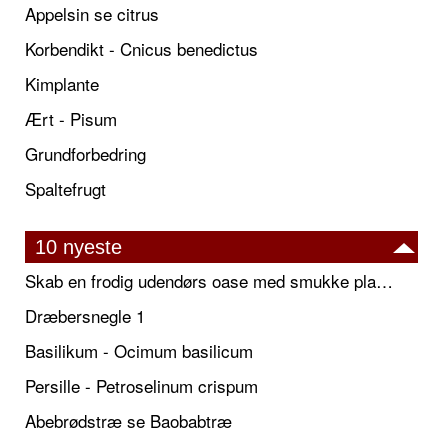
Appelsin se citrus
Korbendikt - Cnicus benedictus
Kimplante
Ært - Pisum
Grundforbedring
Spaltefrugt
10 nyeste
Skab en frodig udendørs oase med smukke plantekrukker og elegante espalier
Dræbersnegle 1
Basilikum - Ocimum basilicum
Persille - Petroselinum crispum
Abebrødstræ se Baobabtræ