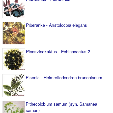
Piberanke - Aristolocbia elegans
Pindsvinekaktus - Echinocactus 2
Pisonia - Heimerliodendron brunonianum
Pithecolobium samum (syn. Samanea
saman)