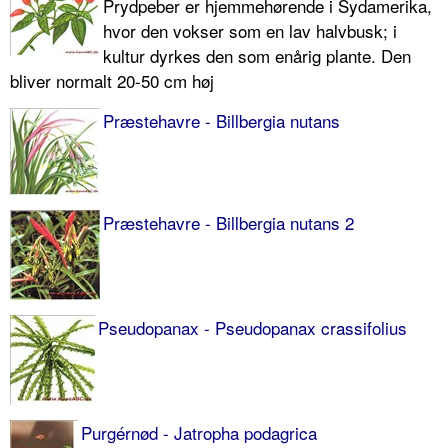
Prydpeber er hjemmehørende i Syd­amerika,
hvor den vokser som en lav halvbusk; i
kultur dyrkes den som enårig plante. Den
bliver normalt 20-50 cm høj
Præstehavre - Billbergia nutans
Præstehavre - Billbergia nutans 2
Pseudopanax - Pseudopanax crassifolius
Purgérnød - Jatropha podagrica