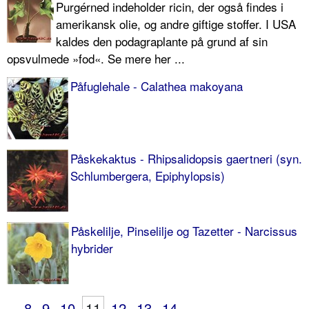
Purgérned indeholder ricin, der også findes i
amerikansk olie, og andre giftige stoffer. I USA
kaldes den podagraplante på grund af sin
opsvulmede »fod«. Se mere her ...
Påfuglehale - Calathea makoyana
Påskekaktus - Rhipsalidopsis gaertneri (syn.
Schlumbergera, Epiphy­lopsis)
Påskelilje, Pinselilje og Tazetter - Narcissus
hybrider
8
9
10
11
12
13
14
...
...