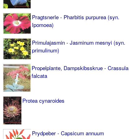
Pragtsnerle - Pharbitis purpurea (syn.
Ipomoea)
Primulajasmin - Jasminum mesnyi (syn.
primulinum)
Propelplante, Dampskibsskrue - Crassula
falcata
Protea cynaroides
Prydpeber - Capsicum annuum