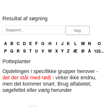
Resultat af søgning
A
B
C
D
E
F
G
H
I
J
K
L
M
N
O
P
Q
R
S
T
U
V
W
X
Y
Z
Æ
Ø
Å
123...
Potteplanter
Opdelingen i specifikke grupper herover -
det der står med rødt
- virker ikke endnu,
men det kommer snart. Brug alfabetet,
søgefeltet eller vælg herunder