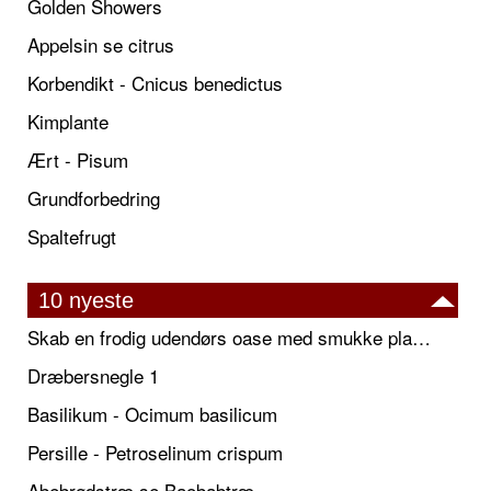
Golden Showers
Appelsin se citrus
Korbendikt - Cnicus benedictus
Kimplante
Ært - Pisum
Grundforbedring
Spaltefrugt
10 nyeste
Skab en frodig udendørs oase med smukke plantekrukker og elegante espalier
Dræbersnegle 1
Basilikum - Ocimum basilicum
Persille - Petroselinum crispum
Abebrødstræ se Baobabtræ