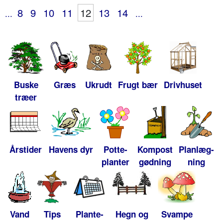
8
9
10
11
12
13
14
...
...
Buske
Græs
Ukrudt
Frugt bær
Drivhuset
træer
Årstider
Havens dyr
Potte-
Kompost
Planlæg-
planter
gødning
ning
Vand
Tips
Plante-
Hegn og
Svampe