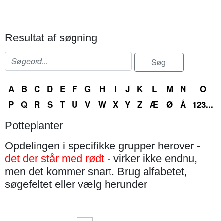
Resultat af søgning
A
B
C
D
E
F
G
H
I
J
K
L
M
N
O
P
Q
R
S
T
U
V
W
X
Y
Z
Æ
Ø
Å
123...
Potteplanter
Opdelingen i specifikke grupper herover -
det der står med rødt
- virker ikke endnu,
men det kommer snart. Brug alfabetet,
søgefeltet eller vælg herunder