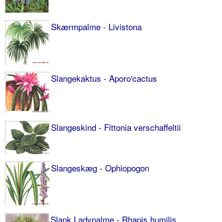
Skærmpalme - Livistona
Slangekaktus - Aporo'cactus
Slangeskind - Fittonia verschaffeltii
Slangeskæg - Ophiopogon
Slank Ladypalme - Rhapis humilis