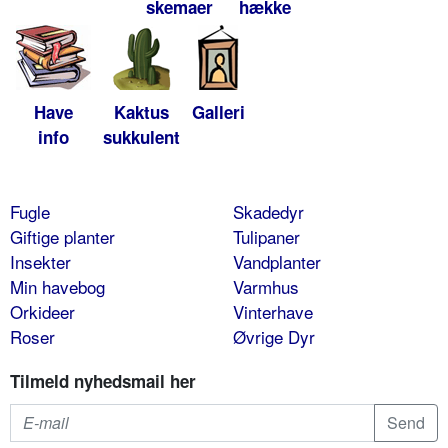
skemaer
hække
Have
Kaktus
Galleri
info
sukkulent
Fugle
Skadedyr
Giftige planter
Tulipaner
Insekter
Vandplanter
Min havebog
Varmhus
Orkideer
Vinterhave
Roser
Øvrige Dyr
Tilmeld nyhedsmail her