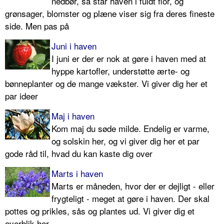
nedbør, så står haven i fuldt flor, og
grønsager, blomster og plæne viser sig fra deres fineste
side. Men pas på
Juni i haven
I juni er der er nok at gøre i haven med at
hyppe kartofler, understøtte ærte- og
bønneplanter og de mange vækster. Vi giver dig her et
par ideer
Maj i haven
Kom maj du søde milde. Endelig er varme,
og solskin her, og vi giver dig her et par
gode råd til, hvad du kan kaste dig over
Marts i haven
Marts er måneden, hvor der er dejligt - eller
frygteligt - meget at gøre i haven. Der skal
pottes og prikles, sås og plantes ud. Vi giver dig et
overblik her...