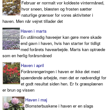
Februar er normalt vor koldeste vin­termåned,
hvor sneen, blæsten og frosten sætter
naturlige grænser for vores aktiviteter i
haven. Men når vejret tillader det
Haven i marts
En utålmodig haveejer kan gøre me­re skade
end gavn i haven, hvis han starter for tidligt
med forårets ha­vearbejde. Marts kan optræ­de
som en herlig forårsmåned
Haven i april
Forårsrengøringen i haven er ikke det mest
spændende arbejde, men det er nødvendigt for
et godt resultat siden hen. Er fx græsplænen
er brun og vissen
Haven i maj
Blomsterbuskene i haven er en slags