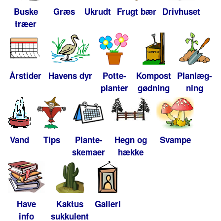
Buske
Græs
Ukrudt
Frugt bær
Drivhuset
træer
Årstider
Havens dyr
Potte-
Kompost
Planlæg-
planter
gødning
ning
Vand
Tips
Plante-
Hegn og
Svampe
skemaer
hække
Have
Kaktus
Galleri
info
sukkulent