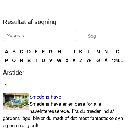
Resultat af søgning
A
B
C
D
E
F
G
H
I
J
K
L
M
N
O
P
Q
R
S
T
U
V
W
X
Y
Z
Æ
Ø
Å
123...
Årstider
1
Smedens have
Smedens have er en oase for alle
haveinteresserede. Fra du træder ind af
gårdens låge, bliver du mødt af det mest fantastiske syn
og en utrolig duft