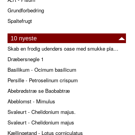
Grundforbedring
Spaltefrugt
10 nyeste
Skab en frodig udendørs oase med smukke plantekrukker og elegante espalier
Dræbersnegle 1
Basilikum - Ocimum basilicum
Persille - Petroselinum crispum
Abebrødstræ se Baobabtræ
Abeblomst - Mimulus
Svaleurt - Chelidonium majus.
Svaleurt - Chelidonium majus
Kællingetand - Lotus corniculatus