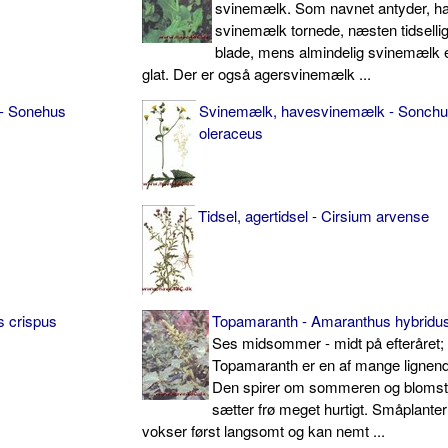
svinemælk. Som navnet antyder, ha
svinemælk tornede, næsten tidsell
blade, mens almindelig svinemælk 
glat. Der er også agersvinemælk ...
- Sonehus
Svinemælk, havesvinemælk - Sonch
oleraceus
Tidsel, agertidsel - Cirsium arvense
s crispus
Topamaranth - Amaranthus hybridu
Ses midsommer - midt på efteråret;
Topamaranth er en af mange lignend
Den spirer om sommeren og blomst
sætter frø meget hurtigt. Småplante
vokser først langsomt og kan nemt ...