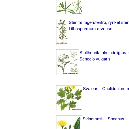
Stenfrø, agerstenfrø, rynket sten
Lithospermum arvense
Stolthenrik, almindelig br
Senecio vulgaris
Svaleurt - Chelidonium 
Svinemælk - Sonchus