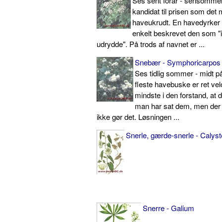
Ses sent forår - sensomme
kandidat til prisen som det 
haveukrudt. En havedyrker
enkelt beskrevet den som "ik
udrydde". På trods af navnet er ...
Snebær - Symphoricarpos 
Ses tidlig sommer - midt på
fleste havebuske er ret vel
mindste i den forstand, at d
man har sat dem, men der 
ikke gør det. Løsningen ...
Snerle, gærde-snerle - Calys
Snerre - Galium