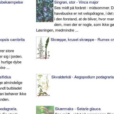
udtsbekæmpelse
Singrøn, stor - Vinca major
Ses midt på foråret - midsommer. D
havebuske er ret velopdragne, i det
i den forstand, at de bliver, hvor ma
dem, men der er nogle, som ikke gør
Løsningen, medmindre ...
opsis cambrita
Skræppe, kruset skræppe - Rumex cr
;
er store
 sig i jorden.
 hurtige dybe
ke ...
ifidius
Skvalderkål - Aegopodium podagraria
ige almindelige
ndt butbladet
an behøver ikke
anden.
odagraria.
Skærmaks - Setarie glauca