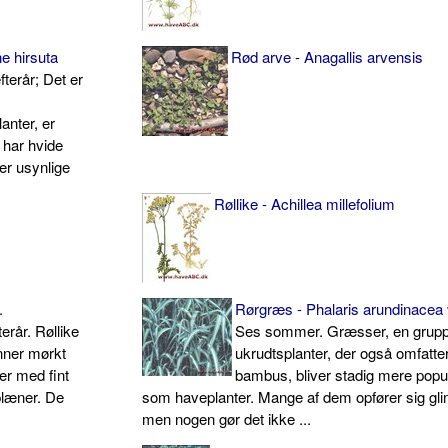
e hirsuta
Rød arve - Anagallis arvensis
efterår; Det er
anter, er
e har hvide
er usynlige
Røllike - Achillea millefolium
.
Rørgræs - Phalaris arundinacea v
terår. Røllike
Ses sommer. Græsser, en grup
nner mørkt
ukrudtsplanter, der også omfatte
er med fint
bambus, bliver stadig mere pop
plæner. De
som haveplanter. Mange af dem opfører sig gl
men nogen gør det ikke ...