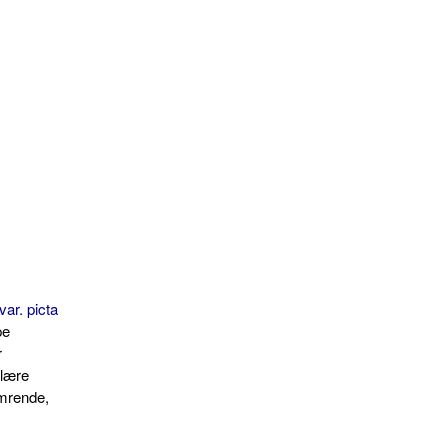
ar. picta
pe
r
ulære
imrende,