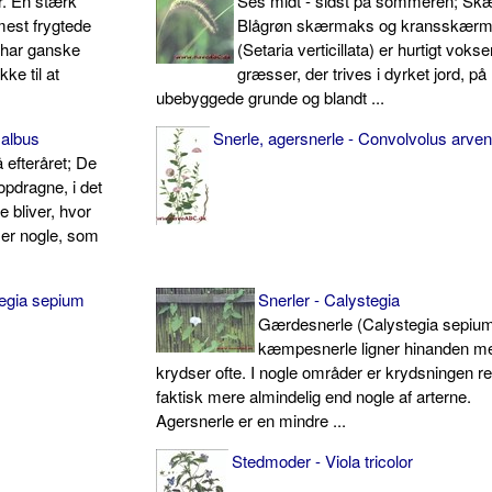
r. En stærk
Ses midt - sidst på sommeren; Sk
mest frygtede
Blågrøn skærmaks og kransskær
 har ganske
(Setaria verticillata) er hurtigt voks
ke til at
græsser, der trives i dyrket jord, på
ubebyggede grunde og blandt ...
albus
Snerle, agersnerle - Convolvolus arven
 efteråret; De
opdragne, i det
e bliver, hvor
er nogle, som
tegia sepium
Snerler - Calystegia
Gærdesnerle (Calystegia sepium
kæmpesnerle ligner hinanden m
krydser ofte. I nogle områder er krydsningen re
faktisk mere almindelig end nogle af arterne.
Agersnerle er en mindre ...
Stedmoder - Viola tricolor