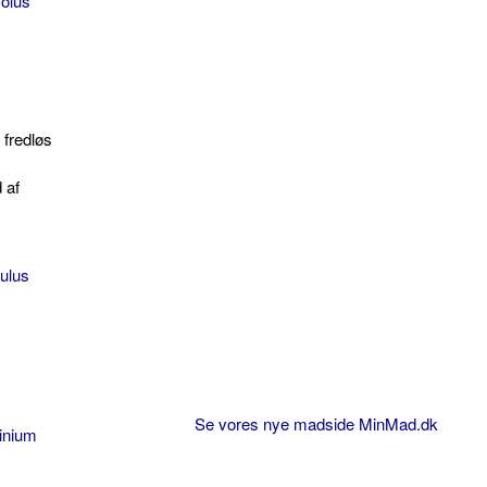
volus
 fredløs
 af
ulus
Se vores nye madside MinMad.dk
hinium