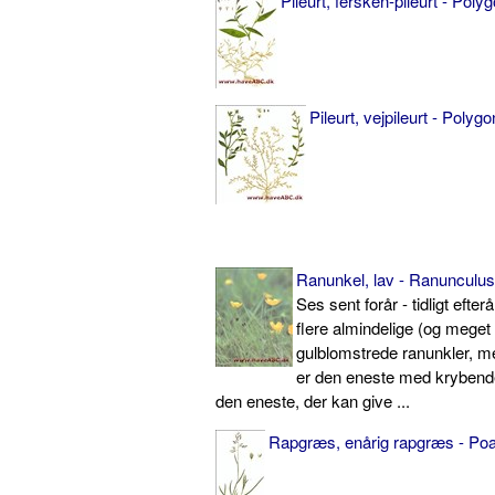
Pileurt, fersken-pileurt - Pol
Pileurt, vejpileurt - Poly
Ranunkel, lav - Ranunculu
Ses sent forår - tidligt efter
flere almindelige (og meget
gulblomstrede ranunkler, m
er den eneste med krybend
den eneste, der kan give ...
Rapgræs, enårig rapgræs - Po