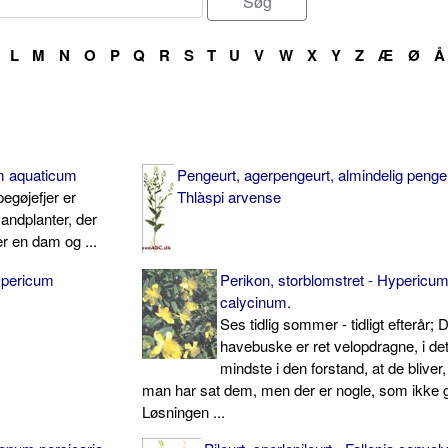
L
M
N
O
P
Q
R
S
T
U
V
W
X
Y
Z
Æ
Ø
Å
um aquaticum
Pengeurt, agerpengeurt, almindelig pengeu
egøjefjer er
Thlàspi arvense
andplanter, der
er en dam og ...
Hypericum
Perikon, storblomstret - Hypericu
calycinum.
Ses tidlig sommer - tidligt efterår; 
havebuske er ret velopdragne, i de
mindste i den forstand, at de bliver
man har sat dem, men der er nogle, som ikke g
Løsningen ...