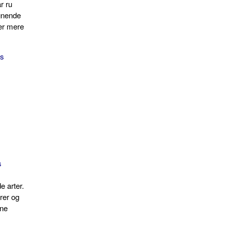
r ru
ignende
er mere
us
s
e arter.
rer og
rne