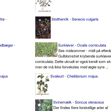
frø -
Stolthenrik - Senecio vulgaris
andbæger -
Surkløver - Oxalis corniculata
Ses midsommer - midt på efterår
Gulblomstret krybende surkløver
corniculata; Dette ukrudt er også kendt som s
men de må ikke forveksles med ægte syre ...
majus
Svaleurt - Chelidonium majus.
Svinemælk - Soncus oleraceus
Der findes flere forskellige arter af