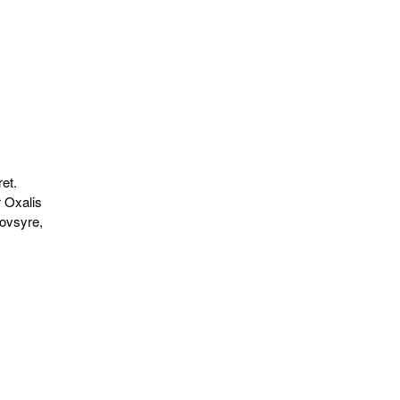
et.
 Oxalis
kovsyre,