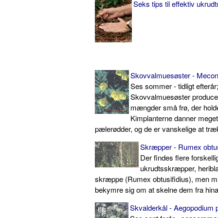
Seks tips til effektiv ukr
Skovvalmuesøster - Mecon
Ses sommer - tidligt efterår
Skovvalmuesøster producer
mængder små frø, der holder
Kimplanterne danner meget
pælerødder, og de er vanskelige at træk
Skræpper - Rumex obtus
Der findes flere forskell
ukrudtsskræpper, heribla
skræppe (Rumex obtusifidius), men m
bekymre sig om at skelne dem fra hin
Skvalderkål - Aegopodium p