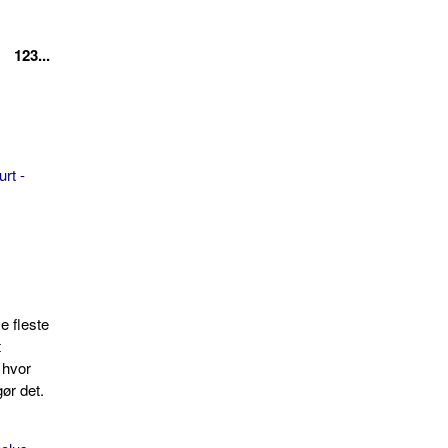
123...
rt -
m
De fleste
t
, hvor
ør det.