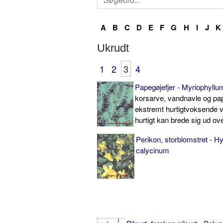
A
B
C
D
E
F
G
H
I
J
K
Ukrudt
1
2
3
4
Papegøjefjer - Myriophyll
korsarve, vandnavle og pap
ekstremt hurtigtvoksende v
hurtigt kan brede sig ud ov
Perikon, storblomstret - 
calycinum