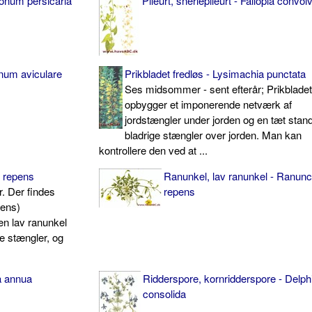
ygonum persicaria
Pileurt, snerlepileurt - Fallopia convol
gonum aviculare
Prikbladet fredløs - Lysimachia punctata
Ses midsommer - sent efterår; Prikbladet
opbygger et imponerende netværk af
jordstængler under jorden og en tæt stand
bladrige stængler over jorden. Man kan
kontrollere den ved at ...
s repens
Ranunkel, lav ranunkel - Ranunc
år. Der findes
repens
 ens)
en lav ranunkel
e stængler, og
a annua
Ridderspore, kornridderspore - Delp
consolida