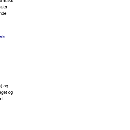
ærmaks,
maks
ende
sis
) og
eget og
nt