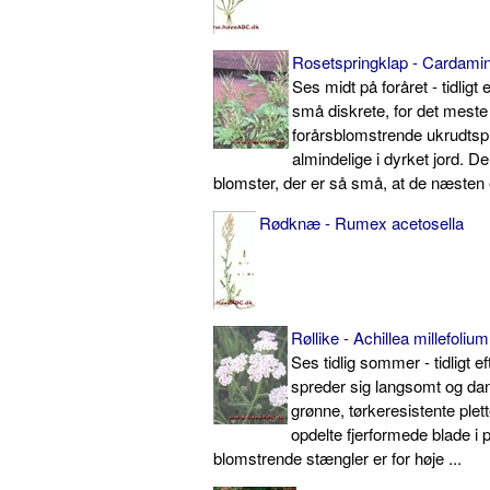
Rosetspringklap - Cardamin
Ses midt på foråret - tidligt 
små diskrete, for det meste
forårsblomstrende ukrudtspl
almindelige i dyrket jord. D
blomster, der er så små, at de næsten 
Rødknæ - Rumex acetosella
Røllike - Achillea millefolium
Ses tidlig sommer - tidligt ef
spreder sig langsomt og da
grønne, tørkeresistente plett
opdelte fjerformede blade i 
blomstrende stæng­ler er for høje ...