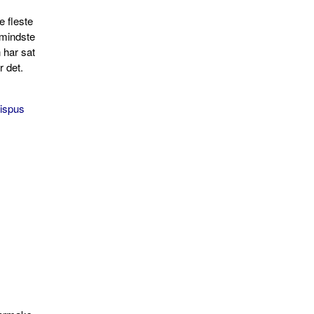
e fleste
 mindste
n har sat
 det.
ispus